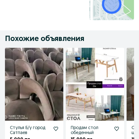
Похожие объявления
Стулья Б/у город
Продам стол
Сту
Сатпаев
обеденный
шт