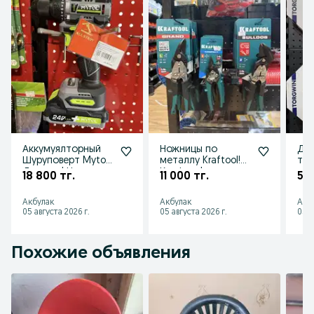
Аккумуялторный
Ножницы по
Дис
Шуруповерт Mytol!
металлу Kraftool!
тор
Досавка! Низкие
Крафтул!
угл
18 800 тг.
11 000 тг.
5 7
цены! Акции!
Доставка!
255
Скидки!
Открыты до 23:00!
Дос
Акбулак
Акбулак
Акб
НДС!
05 августа 2026 г.
05 августа 2026 г.
05 а
Похожие объявления