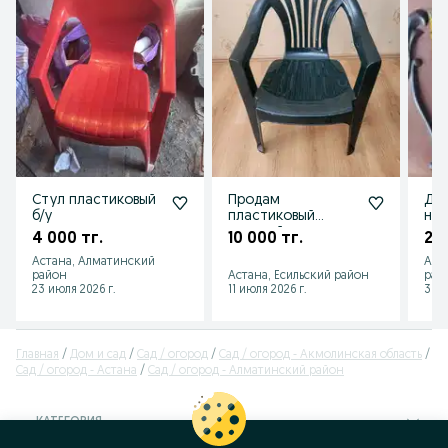
Стул пластиковый
Продам
Де
б/у
пластиковый
нак
садовый стул.
4 000 тг.
10 000 тг.
2 0
Астана, Алматинский
Аст
район
Астана, Есильский район
рай
23 июля 2026 г.
11 июля 2026 г.
30 и
Главная
Дом и сад
Сад / огород
Сад / огород - Акмолинская область
Сад / огород - Астана
Сад / огород - Алматинский район
КАТЕГОРИЯ