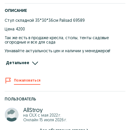
ОПИСАНИЕ
Стул складной 35*30*36см Palisad 69589
Цена 4200
Так же есть в продаже кресла, столы, тенты садовые
огородные и все для сада
Узнавайте актуальность цен и наличии у менеджеров!
Большой магазин стройматериалов, инструментов и товаров
Детальнее
для дома! 《ALLSTROY》
~ Имеется бесплатная доставка
~ Приём заказов по телефону
~ Kaspi QR RED Credit 0%(рассрочка)
Пожаловаться
~ Низкие цены/Дисконтная система
~ Акций и подарочные сертификаты
09:00~23:00 с понедельника-субботу
ПОЛЬЗОВАТЕЛЬ
10:00~22:00 воскресенье
ул.Жанкент-96 (пер.Жумабаева)
AllStroy
на OLX с
мая 2022 г.
Онлайн 15 июля 2026 г.