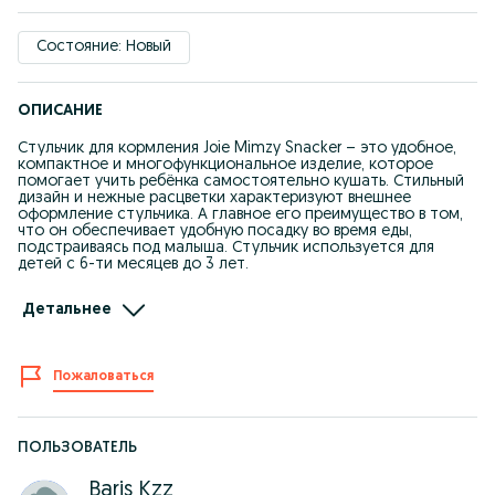
Состояние: Новый
ОПИСАНИЕ
Стульчик для кормления Joie Mimzy Snacker – это удобное,
компактное и многофункциональное изделие, которое
помогает учить ребёнка самостоятельно кушать. Стильный
дизайн и нежные расцветки характеризуют внешнее
оформление стульчика. А главное его преимущество в том,
что он обеспечивает удобную посадку во время еды,
подстраиваясь под малыша. Стульчик используется для
детей с 6-ти месяцев до 3 лет.
Особенности стульчика для кормления Joie Mimzy Snacker:
Детальнее
- Складывается и раскладывается быстро и компактно
одним движением руки
- Складывается с помощью специальной ручки в середине
сидения
Пожаловаться
- Стульчик устойчив в сложенном состоянии
- Очень компактный в сложенном состоянии
- Поднос устанавливается в 3-х положениях по высоте
- Поднос удобно хранится на задних ножках стульчика
- 3 уровня угла наклона спинки
ПОЛЬЗОВАТЕЛЬ
- Вкладыши и чехол для стульчика можно стирать
- Большая и легкодоступная корзина
Baris Kzz