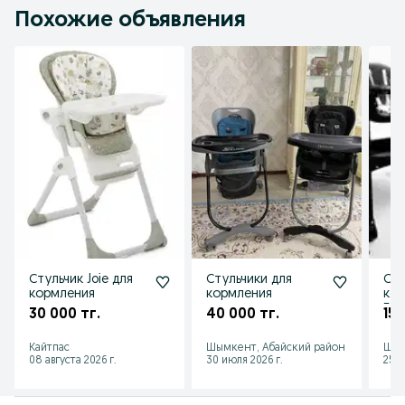
Похожие объявления
Стульчик Joie для
Стульчики для
Сту
кормления
кормления
кор
Бал
30 000 тг.
40 000 тг.
15 
та
ст
Кайтпас
Шымкент, Абайский район
Шым
08 августа 2026 г.
30 июля 2026 г.
25 и