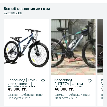
Все объявления автора
Смотреть все
Велосипед | Стиль
Велосипед |
Вел
и Надежность |
ALLTEZZA | Оптом
VE
CRUZER MAGNUM |
И в Розницу | ХИТ
Алю
45 000 тг.
40 000 тг.
55 
26 размер
ПРОДАЖА !!!
Вел
Шымкент, Абайский район
Шымкент, Абайский район
Шым
кол
08 августа 2026 г.
08 августа 2026 г.
08 а