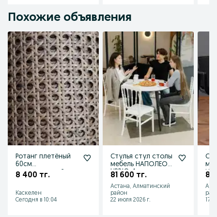
Похожие объявления
Ротанг плетёный
Стулья стул столы
Сту
60см
мебель НАПОЛЕОН
меб
искусственный
URBIO 4шт с
НОВ
8 400 тг.
81 600 тг.
86 
завода
зав
Астана, Алматинский
Аст
Каскелен
район
рай
Сегодня в 10:04
22 июля 2026 г.
17 и