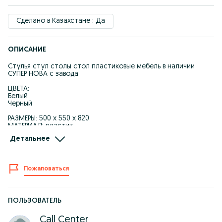
Сделано в Казахстане : Да
ОПИСАНИЕ
Стулья стул столы стол пластиковые мебель в наличии
СУПЕР НОВА с завода
ЦВЕТА:
Белый
Черный
РАЗМЕРЫ: 500 х 550 х 820
МАТЕРИАЛ: пластик
Детальнее
Максимальная нагрузка- 120 кг
Ножки с противоскользящими вставками изготовлены из
высококачественного пластика, стойкого к УФ-излучению и
Пожаловаться
воздействию погодных условий. Максимальная нагрузка до
120 кг.
Пластиковая мебель оптом и в розницу столы стулья для
сада для дома для террасы для кафе столовая мебель для
ПОЛЬЗОВАТЕЛЬ
гостиной мебель для кухни мебель для школ мебель для
стадионов столы и стулья для террасы стол круглый стол
Call Center