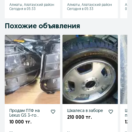
рес
Алматы, Алатауский район
Алматы, Алатауский район
Алм
Сегодня в 05:33
Сегодня в 05:33
07 а
Похожие объявления
Продам ПТФ на
Шкалеса в заборе
Шины 215
Lexus GS 3-го
пр
210 000 тг.
поколения
10 000 тг.
120