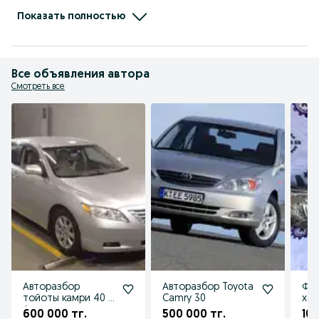
Lexus GS190

Mercedes Benz W124 W140 W210
Показать полностью
Все объявления автора
Смотреть все
Авторазбор
Авторазбор Toyota
Фар
тойоты камри 40 в
Camry 30
хай
Алматы
пок
600 000 тг.
500 000 тг.
100