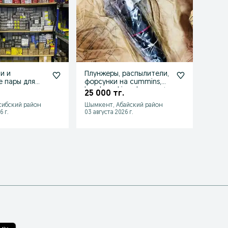
и и
Плунжеры, распылители,
Тнвд 
 пары для
форсунки на cummins,
дели
ки
bosch, perkins, denso cat
25 000 тг.
80 0
сибский район
Шымкент, Абайский район
Мухам
6 г.
03 августа 2026 г.
02 авгу