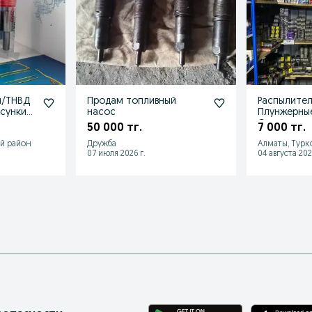
ы/ТНВД
Продам топливный
Распылител
сунки
насос
Плунжерные
Спецтехни
50 000 тг.
7 000 тг.
й район
Дружба
Алматы, Турк
07 июля 2026 г.
04 августа 202