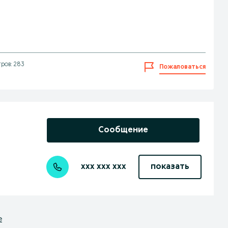
ров: 283
Пожаловаться
Сообщение
xxx xxx xxx
показать
е