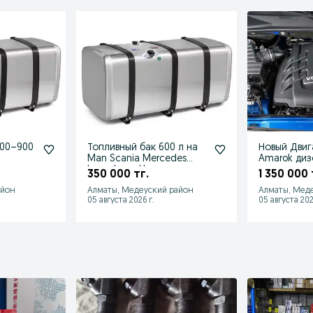
800–900
Топливный бак 600 л на
Новый Двиг
Man Scania Mercedes
Amarok дизе
Iveco Isuzu Howo и
гарантия
350 000 тг.
1 350 000 
прочее
айон
Алматы, Медеуский район
Алматы, Мед
05 августа 2026 г.
05 августа 202