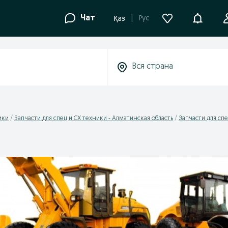
Уведомле
Чат
Рус
Қаз
ики
Запчасти для спец и СХ техники - Алматинская область
Запчасти для спе