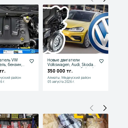
атель VW
Новые двигатели
Седло
ль, бензин,
Volkswagen, Audi, Skoda
Man К
– все модели и объёмы!
Shac
тг.
350 000 тг.
295 
еуский район
Алматы, Медеуский район
Алмат
6 г.
05 августа 2026 г.
05 авгу