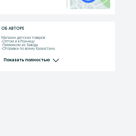
ОБ АВТОРЕ
Магазин детских товаров 

-Оптом и в Розницу

-Прямиком из Завода

-Отправки по всему Казахстану

-Kaspi рассрочка, Red есть

-Самовызов адрес: Жандарбекова 93

-Без выходных с 10:00-22:00

Показать полностью
-Доставка по городу Шымкент бесплатно