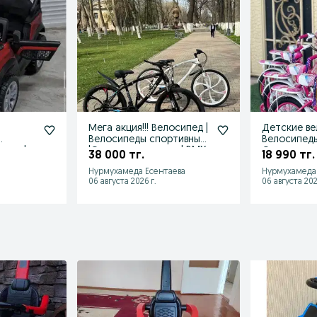
Мега акция!!! Велосипед |
Детские ве
Велосипеды спортивные
Велосипеды
ник |
|Оптом и в розницу| BMX
Оптом и в 
38 000 тг.
18 990 тг.
!
Нурмухамеда Есентаева
Нурмухамеда 
06 августа 2026 г.
06 августа 202