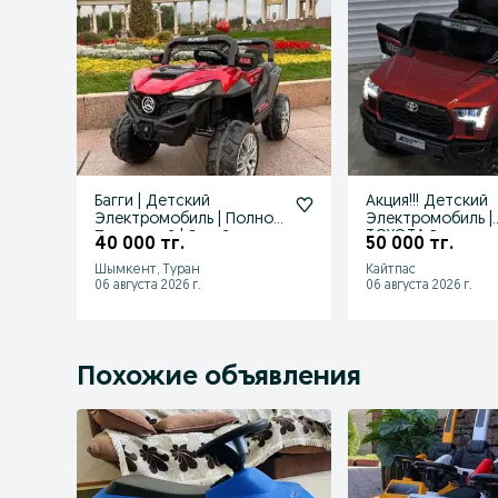
Багги | Детский
Акция!!! Детский
Электромобиль | Полно
Электромобиль |
Приводный | Яркий и
TOYOTA Внедорож
40 000 тг.
50 000 тг.
Насыщенный!
По Оптовой Цене
Шымкент, Туран
Кайтпас
06 августа 2026 г.
06 августа 2026 г.
Похожие объявления