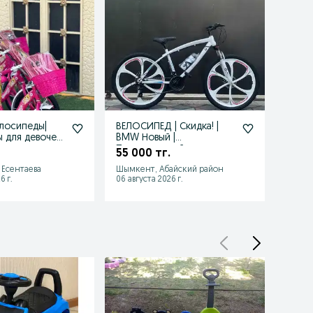
лосипеды|
ВЕЛОСИПЕД | Скидка! |
Велос
 для девочек|
BMW Новый |
боль
розницу
Подростковый
Бесп
55 000 тг.
60 0
Велосипед БМВ
Есентаева
Шымкент, Абайский район
Шымке
6 г.
06 августа 2026 г.
06 авгу