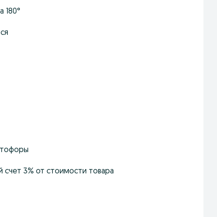
а 180°
ься
катофоры
ой счет 3% от стоимости товара