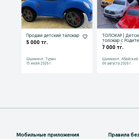
Продам детский талокар
ТОЛОКАР | Детск
толокар с Родит
5 000 тг.
Ручкой | Оптом и 
7 000 тг.
Розницу |
Шымкент, Туран
Шымкент, Абайский
15 июля 2026 г.
06 августа 2026 г.
Мобильные приложения
Правила бе