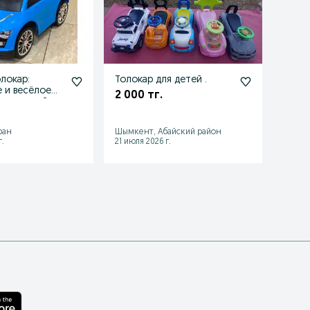
локар:
Толокар для детей .
 и весёлое
2 000 тг.
5 000
я малышей
Шымке
ран
Шымкент, Абайский район
район
.
21 июля 2026 г.
05 авгу