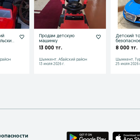
ий
Продам детскую
Детский то
ельский
машинку
безопасное
в
катание дл
13 000 тг.
8 000 тг.
 район
Шымкент, Абайский район
Шымкент, Ту
13 июля 2026 г.
25 июля 2026 г
зопасности