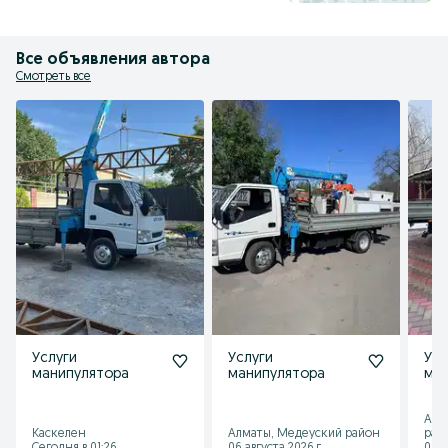
Все объявления автора
Смотреть все
Услуги
Услуги
Усл
манипулятора
манипулятора
ма
Алм
Каскелен
Алматы, Медеуский район
рай