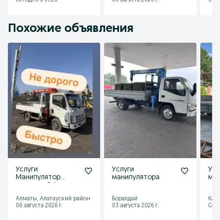
Сегодня в 01:26
06 августа 2026 г.
06 а
Похожие объявления
Услуги
Услуги
Усл
Манипулятор
манипулятора
ма
маленький Алматы
Алматы, Алатауский район
Боралдай
Кас
06 августа 2026 г.
03 августа 2026 г.
Сего