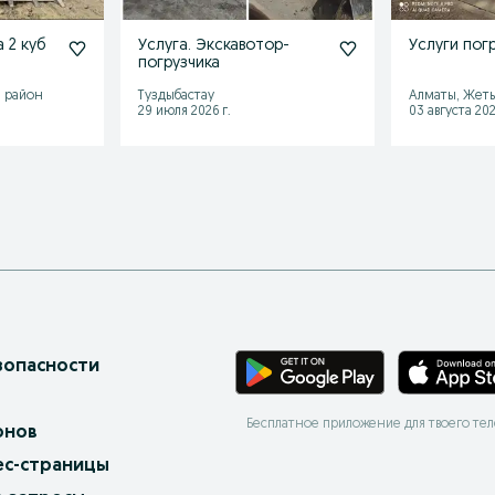
 2 куб
Услуга. Экскавотор-
Услуги погр
погрузчика
 район
Туздыбастау
Алматы, Жет
29 июля 2026 г.
03 августа 202
зопасности
Бесплатное приложение для твоего те
онов
ес-страницы