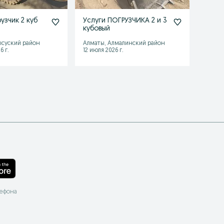
узчик 2 куб
Услуги ПОГРУЗЧИКА 2 и 3
Погру
кубовый
ысуский район
Алматы, Алмалинский район
Талды
6 г.
12 июля 2026 г.
Сегодн
лефона