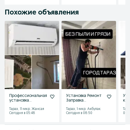
Похожие объявления
Профессиональная
Установка Ремонт
Уст
установка
Заправка
ко
кондиционеров с
кондиционера
Тараз, 11-мкр. Жансая
Тараз, 1-мкр. Акбулак
Тара
гарантией!
Кондер Кандер
Сегодня в 05:48
Сегодня в 08:50
06 а
Кандиционер