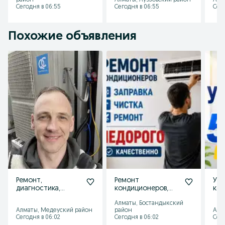
район
Алматы, Ауэзовский район
Алм
кондиционеров
кон
Сегодня в 06:55
Сегодня в 06:55
Сего
Похожие объявления
Ремонт,
Ремонт
Уст
диагностика,
кондиционеров,
ко
заправка, чистка и
чистка, заправка и
рем
Алматы, Бостандыкский
установка
установка
чис
Алматы, Медеуский район
район
Алм
кондиционеров
Сегодня в 06:02
Сегодня в 06:02
Сего