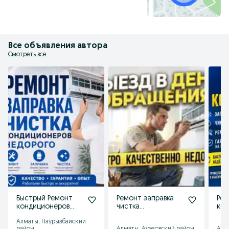
Все объявления автора
Смотреть все
Быстрый Ремонт
Ремонт заправка
Ре
кондиционеров
чистка
ко
заправка чистка
кондиционера
зап
Алматы, Наурызбайский
установка
установка
уст