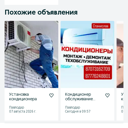
Похожие объявления
Установка
Кондиционер
Уст
кондиционера
обслуживание
кон
монтаж демонтаж
рем
Павлодар
Павлодар
Пав
ремонт установка
чис
07 августа 2026 г.
Сегодня в 09:57
07 а
кон