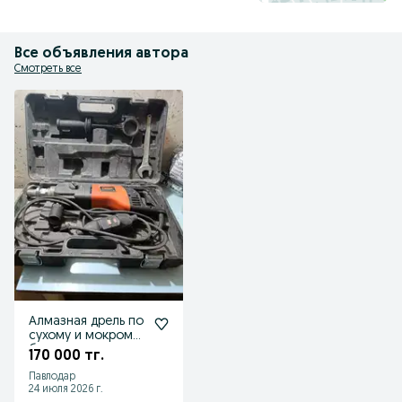
Все объявления автора
Смотреть все
Алмазная дрель по
сухому и мокрому
бурению
170 000 тг.
Павлодар
24 июля 2026 г.