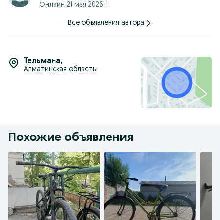
Онлайн 21 мая 2026 г.
Пишите, договоримся. Отдам в хорошие руки!
Все объявления автора
Обмен велосипеда больше размера рассмотрю или на
электро самокат, электровелосипед
Тельмана
,
Алматинская область
Похожие объявления