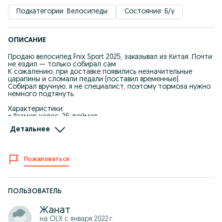
Подкатегории: Велосипеды
Состояние: Б/у
ОПИСАНИЕ
Продаю велосипед Fnix Sport 2025, заказывал из Китая. Почти
не ездил — только собирал сам.
К сожалению, при доставке появились незначительные
царапины и сломали педали (поставил временные).
Собирал вручную, я не специалист, поэтому тормоза нужно
немного подтянуть.
Характеристики:
• Размер колес: 26 дюймов
• В комплекте:
Детальнее
Рамная сумка
Насос
3 шестигранника
Мультитул (мультиключ)
Пожаловаться
Велосипед мне подобрали неправильно — мой рост 170 см,
вес 100 кг, оказался маловат.
Поэтому продаю — пусть найдёт подходящего хозяина.
ПОЛЬЗОВАТЕЛЬ
Цена: 30.000₸
Жанат
На Kaspi такой велосипед стоит около 65 000₸, так что
выгода очевидна.
на OLX с
января 2022 г.