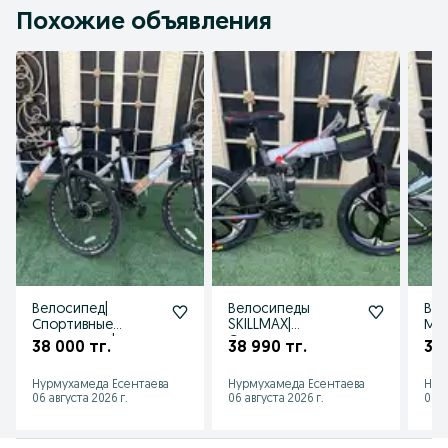
Похожие объявления
Велосипед|
Велосипеды
Вел
Спортивные
SKILLMAX|
Мн
велосипеды|
Спортивные
ьны
38 000 тг.
38 990 тг.
38 
Велосипеды
велосипеды|
Ве
LINTLANG| Kaspi
Оптом и в розницу
WAN
Нурмухамеда Есентаева
Нурмухамеда Есентаева
Нур
Red
06 августа 2026 г.
06 августа 2026 г.
06 а