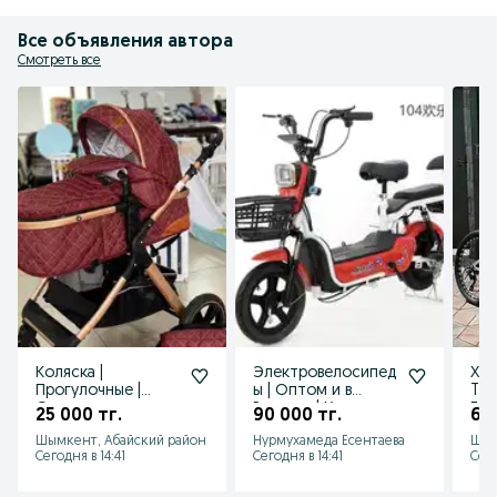
Все объявления автора
Смотреть все
Коляска |
Электровелосипед
ХИТ
Прогулочные |
ы | Оптом и в
TIA
Оптом и в розницу
Розницу | Хит
Гар
25 000 тг.
90 000 тг.
60 
| Ining Baby
Продажа
Цен
Шымкент, Абайский район
Нурмухамеда Есентаева
Шым
Сегодня в 14:41
Сегодня в 14:41
Сего