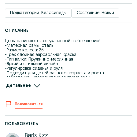
Подкатегории: Велосипеды
Состояние: Новый
ОПИСАНИЕ
Цены начинаются от указанной в объевлении!!!
-Материал рамы: сталь
-Размер колеса: 26
-Трех слойная аэрозольная краска
-Тип вилки: Пружинно-маслянная
-Яркий и стильный дизайн
-Регулировка сиденья и руля
-Подходит для детей разного возраста и роста
-Обеспечить удовольствие во время езды
Детальнее
-В комплекте: Сумка, замок, бутылка, крылья и катофоры
-При оплате Kaspi QR получаете обратно на свой счет 3% от
стоимости товара
Пожаловаться
-Instagram: Baris.kzz
-Kaspi рассрочка, Red
-Отправка по всему Казахстану
-Доставка по городу Шымкент бесплатно
ПОЛЬЗОВАТЕЛЬ
-Работаем без выходных
-Самовызов: Жандарбекова 93
Baris Kzz