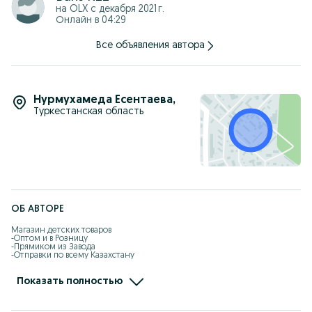
на OLX с
декабря 2021 г.
Онлайн в 04:29
Все объявления автора
Нурмухамеда Есентаева
,
Туркестанская область
ОБ АВТОРЕ
Магазин детских товаров 

-Оптом и в Розницу

-Прямиком из Завода

-Отправки по всему Казахстану

-Kaspi рассрочка, Red есть

-Самовызов адрес: Жандарбекова 93

-Без выходных с 10:00-22:00

Показать полностью
-Доставка по городу Шымкент бесплатно