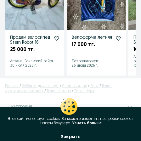
Продам велосипед
Велоформа летняя
Про
Stern Robot 16
Ste
17 000 тг.
25 000 тг.
10 
Аст
Астана, Есильский район
Петропавловск
рай
30 июля 2026 г.
26 июля 2026 г.
10 и
Главная
Хобби, отдых и спорт
Спорт / отдых
Вело
Вело -
Акмолинская область
Вело - Астана
Вело - Нура
КАТЕГОРИЯ
Этот сайт использует cookies. Вы можете изменить настройки cookies
ID:
311907270
в своeм браузере.
Узнать больше
Просмотров: 1149
Закрыть
Позвонить / SMS
Сообщение