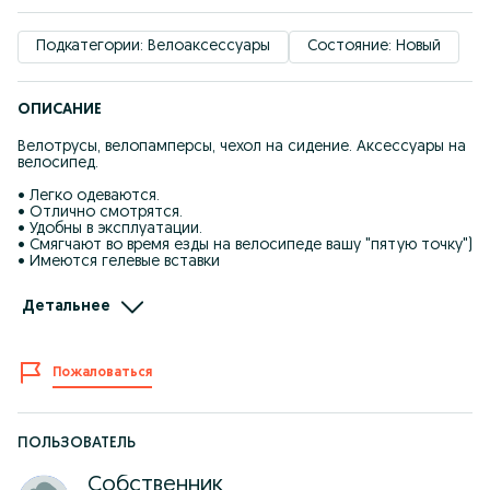
Подкатегории: Велоаксессуары
Состояние: Новый
ОПИСАНИЕ
Велотрусы, велопамперсы, чехол на сидение. Аксессуары на
велосипед.
• Легко одеваются.
• Отлично смотрятся.
• Удобны в эксплуатации.
• Смягчают во время езды на велосипеде вашу "пятую точку")
• Имеются гелевые вставки
Имеются различные размеры:
Детальнее
+ S
+ M
+ L
+ XL
Пожаловаться
+ XXXL
Подойдут как мужчинам, так и женщинам!
Отличное качество!
ПОЛЬЗОВАТЕЛЬ
Стоимость 14990 тг. (наличка, карта)
Собственник