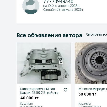
77770949340
на OLX с
апреля 2022 г.
Онлайн 03 августа 2026 г.
Все объявления автора
Смотреть вс
Балансировочный вал
Маховик фередо 
Камри 45 50 2.5 тойота
30 000 тг.
40 000 тг.
Карамурт
Карамурт