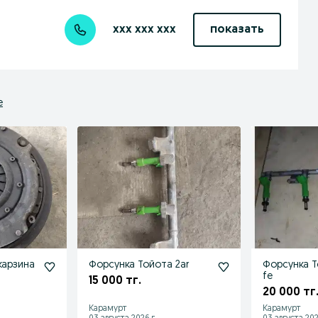
xxx xxx xxx
показать
е
карзина
Форсунка Тойота 2ar
Форсунка То
fe
15 000 тг.
20 000 тг
Карамурт
Карамурт