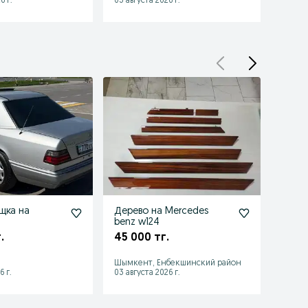
6 г.
03 августа 2026 г.
03 авгу
щка на
Дерево на Mercedes
Фары 
benz w124
пово
.
45 000 тг.
25 0
Шымке
Шымкент, Енбекшинский район
район
6 г.
03 августа 2026 г.
14 июля