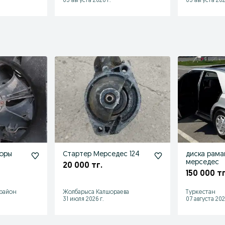
03 августа 2026 г.
03 августа 202
торы
Стартер Мерседес 124
диска рама
мерседес
20 000 тг.
150 000 тг
 район
Жолбарыса Калшораева
Туркестан
31 июля 2026 г.
07 августа 202