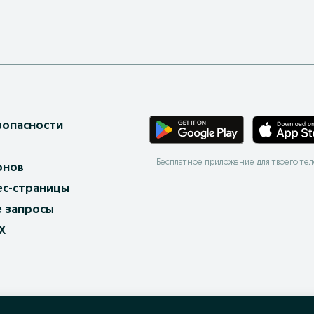
зопасности
Бесплатное приложение для твоего те
онов
ес-страницы
 запросы
X