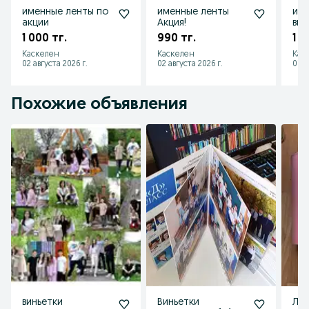
именные ленты по
именные ленты
име
акции
Акция!
вып
1 000 тг.
990 тг.
1 7
Каскелен
Каскелен
Кас
02 августа 2026 г.
02 августа 2026 г.
01 а
Похожие объявления
виньетки
Виньетки
Лен