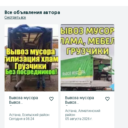
Все объявления автора
Смотреть все
Вывоза мусора
Вывоза мусора
Вывоз
Вывоз
Строетелного
Строетелного
Астана, Алматинский
Хлам Мебель
Хлам Мебель
Астана, Есильский район
район
Сегодня в 06:24
05 августа 2026 г.