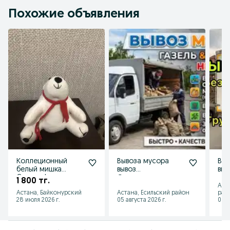
Похожие объявления
Коллеционный
Вывоза мусора
Выв
белый мишка
вывоз
выв
Coca-cola игрушки
Строетелного
ст
1 800 тг.
астанв
Хламма мебель
Ме
Аст
Астана, Байконурский
Астана, Есильский район
рай
28 июля 2026 г.
05 августа 2026 г.
06 а