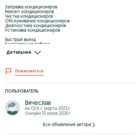
Заправка кондиционеров
Ремонт кондиционеров
Чистка кондиционеров
Обслуживание кондиционеров
Диагностика кондиционеров
Установка кондиционеров
Быстрый выезд
Качественная работа
Доступные цены
Детальнее
Гарантия на работу
Телефон: 87******759
Пожаловаться
Заправка и ремонт кондиционеров
Чистка и обслуживание кондиционеров
Ремонт любых кондиционеров
Заправка фреоном
Выезд по городу
ПОЛЬЗОВАТЕЛЬ
Вячеслав
на OLX с
марта 2023 г.
Онлайн 15 июля 2026 г.
Все объявления автора