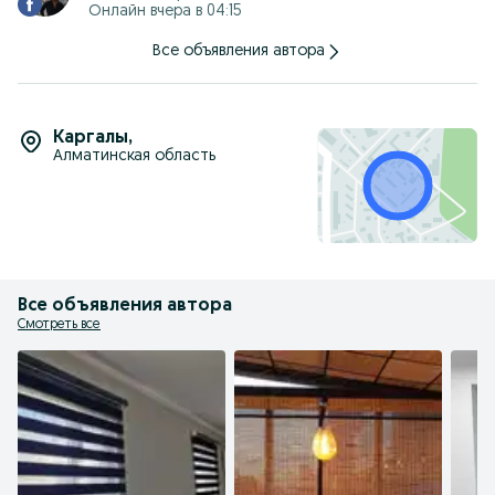
Онлайн вчера в 04:15
Работаем с частниками и крупными компаниями полное
документальное сопровождения
Все объявления автора
Kaspi RED
Наш сайт: www.sunzhaluzi.kz
instagram: sun.zhaluzi
Каргалы
,
Алматинская область
Все объявления автора
Смотреть все