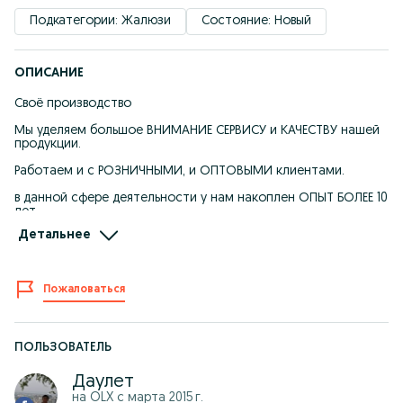
Подкатегории: Жалюзи
Состояние: Новый
ОПИСАНИЕ
Своё производство
Мы уделяем большое ВНИМАНИЕ СЕРВИСУ и КАЧЕСТВУ нашей
продукции.
Работаем и с РОЗНИЧНЫМИ, и ОПТОВЫМИ клиентами.
в данной сфере деятельности у нам накоплен ОПЫТ БОЛЕЕ 10
лет
Детальнее
Мы производители, а НЕ ПОСРЕДНИКИ, и цены у нас на 30%
ниже, чем на общем рынке за счёт собственного
производства.
Пожаловаться
На все изделия - ГАРАНТИЯ 1 ГОД! В течение 12 месяцев при
появлении заводского дефекта мы делаем обмен
бракованного изделия на новую или возвращаем деньги.
Работаем по принципу "КУПИЛ - ЗАБЫЛ"
ПОЛЬЗОВАТЕЛЬ
Ваше изделия УСТАНОВЯТ СПЕЦИАЛИСТЫ с опытом более 5
Даулет
лет, за 1 час
на OLX с
марта 2015 г.