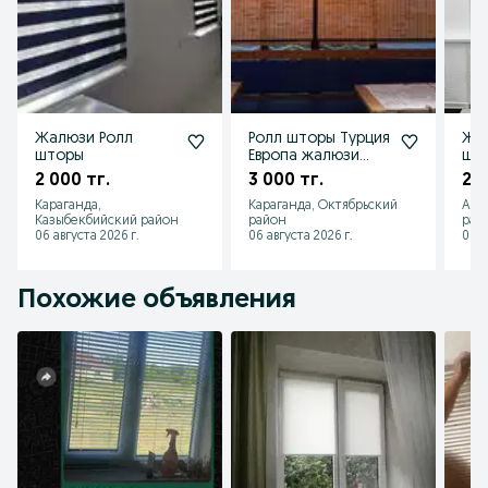
Жалюзи Ролл
Ролл шторы Турция
Жа
шторы
Европа жалюзи
шт
вертикальные
2 000 тг.
3 000 тг.
2 0
Караганда,
Караганда, Октябрьский
Алм
Казыбекбийский район
район
рай
06 августа 2026 г.
06 августа 2026 г.
06 а
Похожие объявления