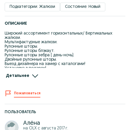
Подкатегории: Жалюзи
Состояние: Новый
ОПИСАНИЕ
Широкий ассортимент горизонтальных/ Вертикальных
жалюзи.
Мультифактурные жалюзи.
Рулонные шторы.
Рулонные шторы блэкаут.
Рулонные шторы зебра ( день-ночь).
Двойные рулонные шторы.
Выезд дизайнера на замер с каталогами!
Установка в подарок!
Индивидуальный подход.
Детальнее
Доступные цены.
Качество отличное - производство Польша и Турция.
+7 ***********56
Пожаловаться
+7 ***********71 Алёна
ПОЛЬЗОВАТЕЛЬ
Алёна
на OLX с
августа 2017 г.