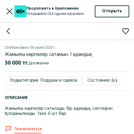
Продолжить в приложении
Открыть
Открывайте OLX одним касанием
Опубликовано
08 июля 2026 г.
Жамылғы көрпелер сатамын, 1 адамдық
30 000 тг.
Договорная
Подкатегории: Подушки и одеяла
Состояние: Б/у
ОПИСАНИЕ
Жамылғы көрпелер сатылады, бір адамдық, синтефон.
Қолданылмады. Таза. 6 шт бар
Пожаловаться