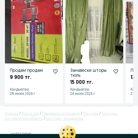
Продам продам
Занавески шторы
Про
тюль
9 900 тг.
12 
15 000 тг.
Кандыагаш
Кандыагаш
Кан
28 июля 2026 г.
24 июля 2026 г.
21 и
Главная
Дом и сад
Предметы интерьера
Текстиль
Текстиль -
Актюбинская область
Текстиль - Кандыагаш
КАТЕГОРИЯ