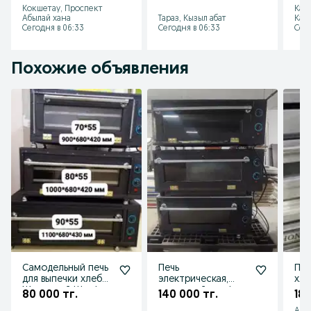
Кокшетау, Проспект
Кар
мяс
Абылай хана
Тараз, Кызыл абат
Каз
Сегодня в 06:33
Сегодня в 06:33
Сего
Похожие объявления
Самодельный печь
Печь
Про
для выпечки хлеба,
электрическая,
хле
Жарочный Шкаф,
пекарский шкаф,
80 000 тг.
140 000 тг.
180
Печь, Тестомес
жарочный шкаф,
Аст