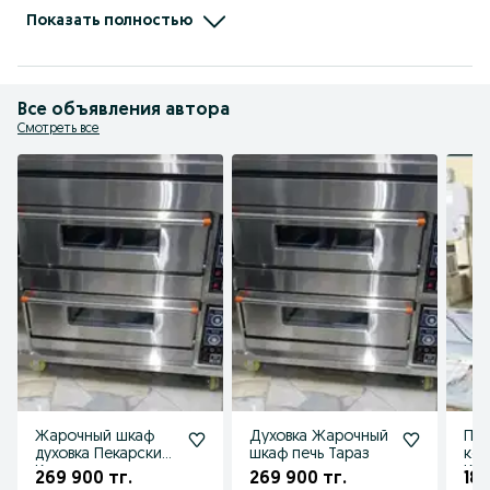
Будем рады сотрудничеству с Вами!

С уважением,  директор компании ASTECH.KZ

Показать полностью
 Айсұлтан Азаматұлы !
Все объявления автора
Смотреть все
Жарочный шкаф
Духовка Жарочный
Пил
духовка Пекарские
шкаф печь Тараз
кос
Кокшетау печь
Кар
269 900 тг.
269 900 тг.
189
плита
мясор