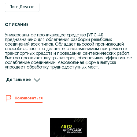
Тип: Другое
ОПИСАНИЕ
Универсальное проникающее средство (УПС-40)
предназначено для облегчения разборки резьбовых
соединений всех типов. Обладает высокой проникающей
способностью, что делает его незаменимым при ремонте
транспортных средств и проведении сантехнических работ.
Быстро проникает внутрь зазоров, обеспечивая эффективное
ослабление соединений. Аэрозольная форма выпуска
упрощает обработку труднодоступных мест.
АВТОФОРСАЖ
Детальнее
Мы находимся магазин МАГНУМ, улица Чкалова 48 (Район
Ахтамара по ул.Мира, район Уют, бывший Нан-плюс).
Пожаловаться
Вход как в Магнум, 2-й бутик справа
Инста Avtoforsazh_sko
Действует KaspiQR / KaspiRED
График работы: с 10 до 20:00 ежедневно
Возможна доставка в регионы Казпочтой/Индрайвер.