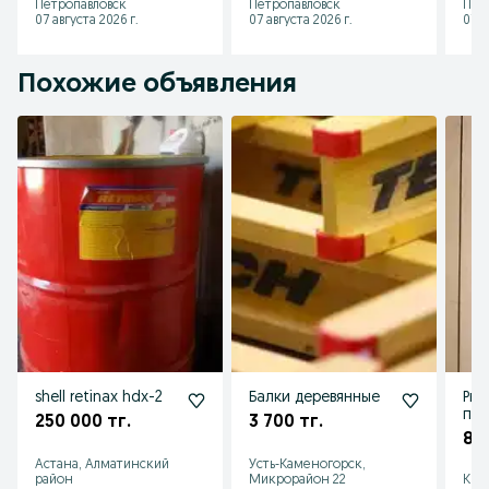
Петропавловск
Петропавловск
Пет
07 августа 2026 г.
07 августа 2026 г.
07 а
Похожие объявления
shell retinax hdx-2
Балки деревянные
Ры
пл
250 000 тг.
3 700 тг.
для
8 0
Астана, Алматинский
Усть-Каменогорск,
район
Микрорайон 22
Кыз