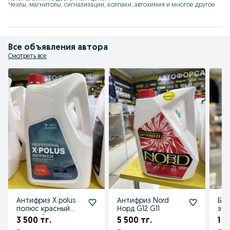
Чехлы, магнитолы, сигнализации, колпаки, автохимия и многое другое
Все объявления автора
Смотреть все
Антифриз X polus
Антифриз Nord
Быс
полюс красный
Норд G12 G11
зап
зеленый
ав
3 500 тг.
5 500 тг.
1 5