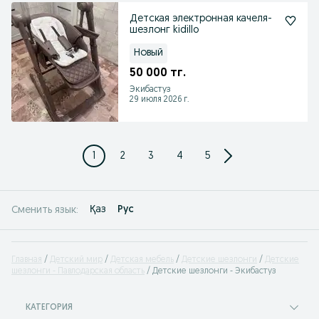
Детская электронная качеля-
шезлонг kidillo
Новый
50 000 тг.
Экибастуз
29 июля 2026 г.
1
2
3
4
5
Қаз
Рус
Сменить язык:
Главная
Детский мир
Детская мебель
Детские шезлонги
Детские
шезлонги - Павлодарская область
Детские шезлонги - Экибастуз
КАТЕГОРИЯ