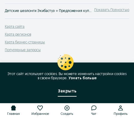
Показать Полностью
Детские шезлонги Экибастуз ⭐ Предложения купить / продать шезлонги новые или бу от магазинов и частных лиц ✔️ Новые и бу товары для детей на OLX.kz!
Карта сайта
Карта регионов
Карта бизнес-страницы
Популярные запросы
Этот сайт использует cookies. Вы можете изменить настройки cookies
в своeм браузере.
Узнать больше
Закрыть
Главная
Избранное
Создать
Чат
Профиль