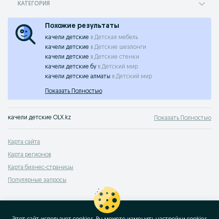
КАТЕГОРИЯ
Похожие результаты
качели детские
в
Детская мебель
качели детские
в
Детские шезлонги
качели детские
в
Детские стенки
качели детские бу
в
Детский мир
качели детские алматы
в
Детский мир
Показать Полностью
качели детские OLX.kz
Показать Полностью
Карта сайта
Карта регионов
Карта бизнес-страницы
Популярные запросы