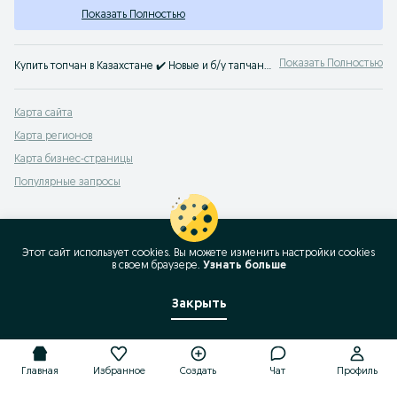
Показать Полностью
Показать Полностью
Купить топчан в Казахстане ✔️ Новые и б/у тапчаны для дома и дачи ☝ Продажа оптом и в розницу ✔️ Топчаны из дерева готовые и на заказ ➤ Найти дешевле на OLX!
Карта сайта
Карта регионов
Карта бизнес-страницы
Популярные запросы
Этот сайт использует cookies. Вы можете изменить настройки cookies
в своeм браузере.
Узнать больше
Закрыть
Главная
Избранное
Создать
Чат
Профиль