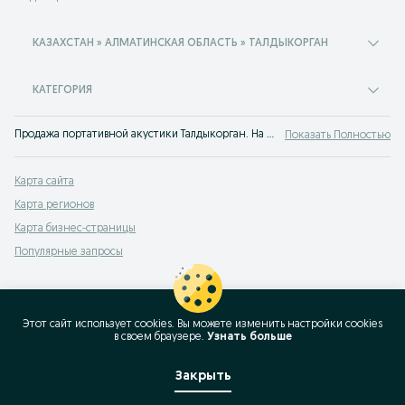
КАЗАХСТАН » АЛМАТИНСКАЯ ОБЛАСТЬ » ТАЛДЫКОРГАН
КАТЕГОРИЯ
Продажа портативной акустики Талдыкорган. На сервисе объявлений OLX Казахстан легко и быстро можно купить портативную акустику б/у. Покупай лучшую аудиотехнику на OLX Талдыкорган
Показать Полностью
Карта сайта
Карта регионов
Карта бизнес-страницы
Популярные запросы
Этот сайт использует cookies. Вы можете изменить настройки cookies
в своeм браузере.
Узнать больше
Закрыть