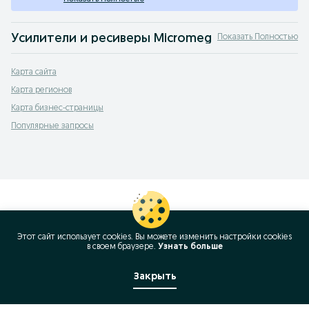
Усилители и ресиверы Micromega
Показать Полностью
Продажа усилителей и ресиверов Micromega — купить усилитель Micromega 
Карта сайта
Карта регионов
Карта бизнес-страницы
Популярные запросы
Этот сайт использует cookies. Вы можете изменить настройки cookies
в своeм браузере.
Узнать больше
Закрыть