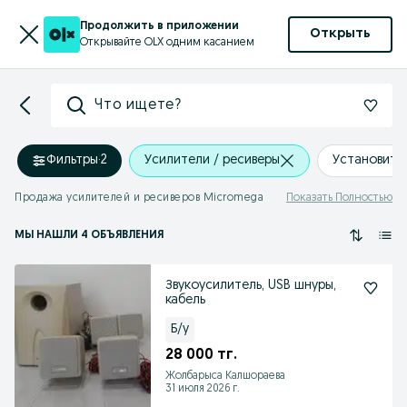
Продолжить в приложении
Открыть
Открывайте OLX одним касанием
Что ищете?
Фильтры
·
2
Усилители / ресиверы
Установить
Продажа усилителей и ресиверов Micromega
Показать Полностью
МЫ НАШЛИ 4 ОБЪЯВЛЕНИЯ
Звукоусилитель, USB шнуры,
кабель
Б/у
28 000 тг.
Жолбарыса Калшораева
31 июля 2026 г.