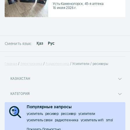
Усть-Каменогорск, 45-я аптека
16 июля 2026 г.
Қаз
Рус
Сменить язык:
Главная
Электроника
Аудиотехника
Усилители / ресиверы
КАЗАХСТАН
КАТЕГОРИЯ
Популярные запросы
усилитель
ресивер
рессивер
усилители
усилитель связи
радиотехника
усилитель wifi
smsl
Показать Полностью