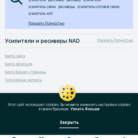
усилитель
рессивер
ресивер
усилители
усилитель связи
ресиверы
усилитель сотовой связи
усилитель wifi
Показать Полностью
Усилители и ресиверы NAD
Показать Полностью
Продажа усилителей и ресиверов NAD — купить усилитель NAD на сервисе о
Карта сайта
Карта регионов
Карта бизнес-страницы
Популярные запросы
Этот сайт использует cookies. Вы можете изменить настройки cookies
в своeм браузере.
Узнать больше
Закрыть