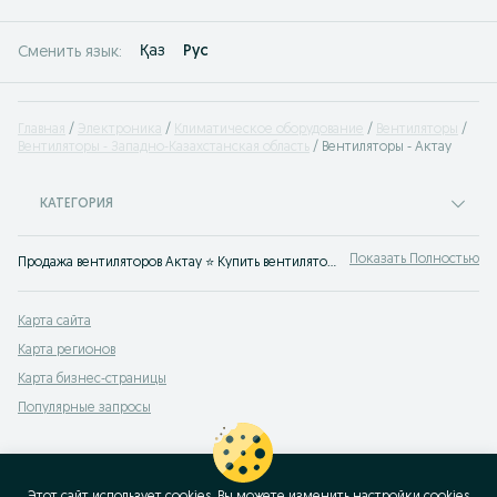
Қаз
Рус
Сменить язык:
Главная
Электроника
Климатическое оборудование
Вентиляторы
Вентиляторы - Западно-Казахстанская область
Вентиляторы - Актау
КАТЕГОРИЯ
Показать Полностью
Продажа вентиляторов Актау ⭐ Купить вентиляторы для дома новые и б/у по выгодной цене ✔️ Большой выбор климатической техники на OLX.kz!
Карта сайта
Карта регионов
Карта бизнес-страницы
Популярные запросы