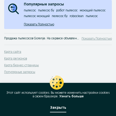
Популярные запросы
пылесос
пылесос бу
робот пылесос
моющий пылесос
пылесос моющий
пелесос бу
roboclean
пылисос
Показать Полностью
Продажа пылесосов Gorenje. На сервисе объявлений OLX Казахстан легко и быстро можно купить пылесос Gorenje б/у. Покупай лучшую технику для дома на OLX!
Показать Полностью
Карта сайта
Карта регионов
Карта бизнес-страницы
Популярные запросы
Этот сайт использует cookies. Вы можете изменить настройки cookies
в своeм браузере.
Узнать больше
Закрыть