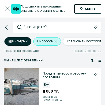
Продолжить в приложении
Открыть
Открывайте OLX одним касанием
Что ищете?
Фильтры
·
2
Пылесосы
Установить местополо
Продажа пылесосов Orion
Показать Полностью
МЫ НАШЛИ 7 ОБЪЯВЛЕНИЙ
Продам пылесос в рабочем
состоянии
Б/у
11 000 тг.
Бостандык
Сегодня в 05:40