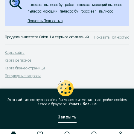
пылесос
пылесос бу
робот пылесос
моющий пылесос
пылесос моющий
пелесос бу
roboclean
пылисос
Показать Полностью
Продажа пылесосов Orion. На сервисе объявлений OLX Казахстан легко и быстро можно купить пылесос Orion б/у. Покупай лучшую технику для дома на OLX!
Показать Полностью
Карта сайта
Карта регионов
Карта бизнес-страницы
Популярные запросы
Этот сайт использует cookies. Вы можете изменить настройки cookies
в своeм браузере.
Узнать больше
Закрыть