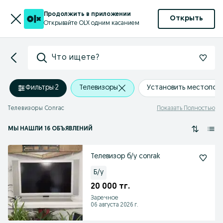
Продолжить в приложении
Открыть
Открывайте OLX одним касанием
Что ищете?
Фильтры
·
2
Телевизоры
Установить местопол
Телевизоры Conrac
Показать Полностью
МЫ НАШЛИ 16 ОБЪЯВЛЕНИЙ
Телевизор б/у conrak
Б/у
20 000 тг.
Заречное
06 августа 2026 г.