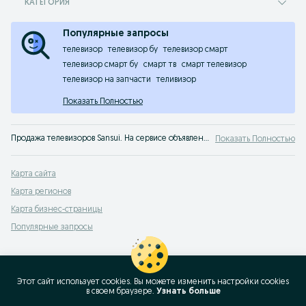
КАТЕГОРИЯ
Популярные запросы
телевизор
телевизор бу
телевизор смарт
телевизор смарт бу
смарт тв
смарт телевизор
телевизор на запчасти
теливизор
Показать Полностью
Продажа телевизоров Sansui. На сервисе объявлений OLX Казахстан легко и быстро можно купить телевизор Sansui б/у. Покупай лучшие телевизоры на OLX!
Показать Полностью
Карта сайта
Карта регионов
Карта бизнес-страницы
Популярные запросы
Этот сайт использует cookies. Вы можете изменить настройки cookies
в своeм браузере.
Узнать больше