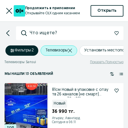
Продолжить в приложении
Открыть
Открывайте OLX одним касанием
Что ищете?
Фильтры
·
2
Телевизоры
Установить местопол
Телевизоры Sansui
Показать Полностью
МЫ НАШЛИ 13 ОБЪЯВЛЕНИЙ
81см Новый в упаковке с отау
тв 26 каналов (не смарт)
модель 32et88l
Новый
36 990 тг.
Атырау, Авангард
Сегодня в 06:11