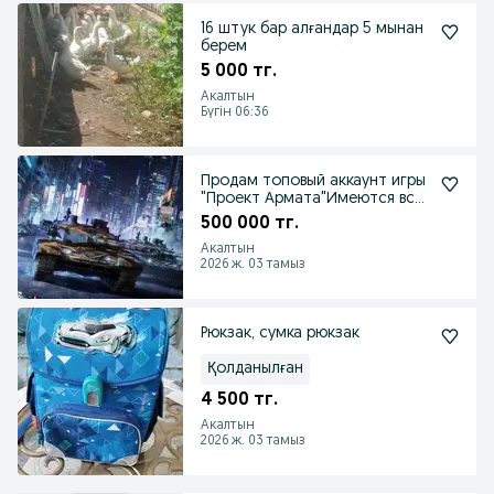
16 штук бар алғандар 5 мынан
берем
5 000 тг.
Акалтын
Бүгін 06:36
Продам топовый аккаунт игры
"Проект Армата"Имеются все
танки+ прем
500 000 тг.
Акалтын
2026 ж. 03 тамыз
Рюкзак, сумка рюкзак
Қолданылған
4 500 тг.
Акалтын
2026 ж. 03 тамыз