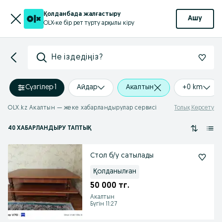
Қолданбада жалғастыру
Ашу
OLX-ке бір рет түрту арқылы кіру
Не іздедіңіз?
Сүзгілер
·
1
Айдар
Акалтын
+0 km
OLX.kz Акалтын — жеке хабарландырулар сервисі
Толық Көрсету
40 ХАБАРЛАНДЫРУ ТАПТЫҚ
Стол б/у сатылады
Қолданылған
50 000 тг.
Акалтын
Бүгін 11:27