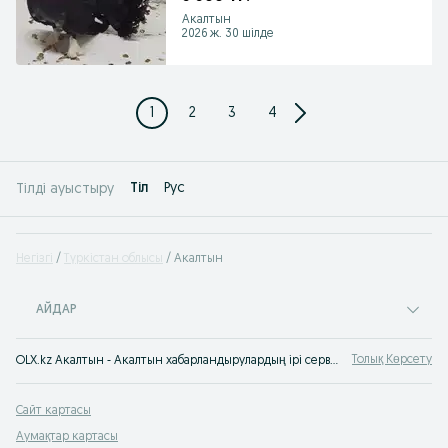
Акалтын
2026 ж. 30 шілде
1
2
3
4
Tіл
Рус
Тілді ауыстыру
Негізгі
Түркістан облысы
Акалтын
АЙДАР
Толық Көрсету
OLX.kz Акалтын - Акалтын хабарландырулардың ірі сервисі: жылжымайтын мүлік, жұмыс, көлік, тауарларды, қызметерді сату/сатып алу.
Сайт картасы
Аумақтар картасы