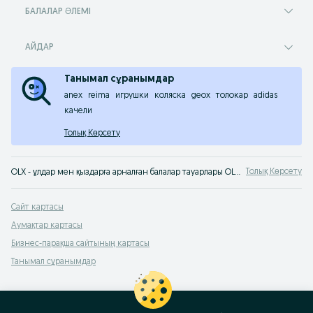
БАЛАЛАР ӘЛЕМІ
АЙДАР
Танымал сұранымдар
anex
reima
игрушки
коляска
geox
толокар
adidas
качели
Толық Көрсету
Толық Көрсету
OLX - ұлдар мен қыздарға арналған балалар тауарлары OLX.kz Алматы хабарландырулар сервисінде сатылады. Балаңыз үшін әртүрлі тауарларды ең жақсы бағамен OLX.kz-тен сатып алыңыздар!
Сайт картасы
Аумақтар картасы
Бизнес-парақша сайтының картасы
Танымал сұранымдар