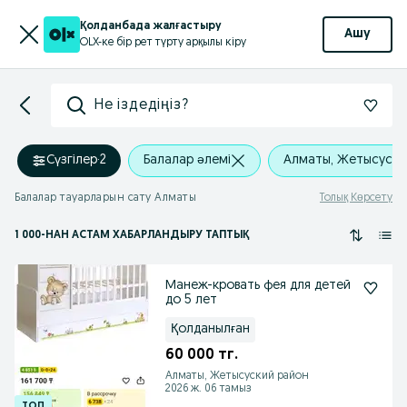
Қолданбада жалғастыру
Ашу
OLX-ке бір рет түрту арқылы кіру
Не іздедіңіз?
Сүзгілер
·
2
Балалар әлемі
Алматы, Жетысуски
Балалар тауарларын сату Алматы
Толық Көрсету
1 000
-НАН АСТАМ
ХАБАРЛАНДЫРУ ТАПТЫҚ
Манеж-кровать фея для детей
до 5 лет
Қолданылған
60 000 тг.
Алматы, Жетысуский район
2026 ж. 06 тамыз