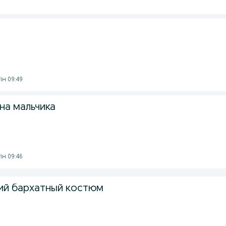
гін 09:49
на мальчика
гін 09:46
ий бархатный костюм