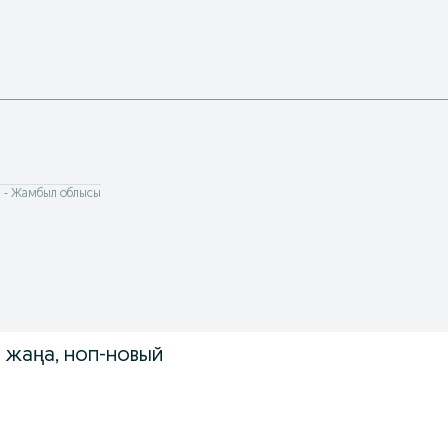
і - Жамбыл облысы
 жаңа, ноп-новый