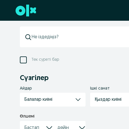
Төменгі деректемеге өту
Тек суреті бар
Сүзгілер
Айдар
Ішкі санат
Балалар киімі
Қыздар киімі
Өлшемі