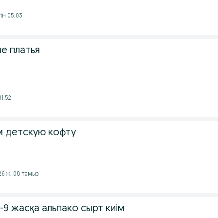
гін 05:03
е платья
01:52
 детскую кофту
026 ж. 08 тамыз
8-9 жасқа альпако сырт киім