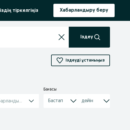
ыру
Хабарландыру беру
іздің тіркелгіңіз
Іздеу
Іздеуді ұстаныңыз
Бағасы
барландырулар