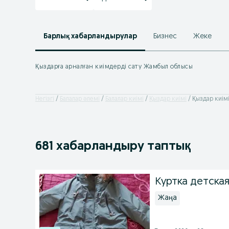
Барлық хабарландырулар
Бизнес
Жеке
Қыздарға арналған киімдерді сату Жамбыл облысы
Негізгі
Балалар әлемі
Балалар киімі
Қыздар киімі
Қыздар киім
681 хабарландыру таптық
Куртка детская
Жаңа