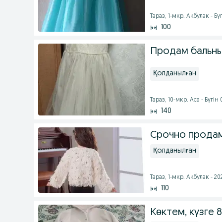
Тараз, 1-мкр. Акбулак - Бү
100
Продам бальны
Қолданылған
Тараз, 10-мкр. Аса - Бүгін 
140
Срочно продам
Қолданылған
Тараз, 1-мкр. Акбулак - 2
110
Көктем, күзге 