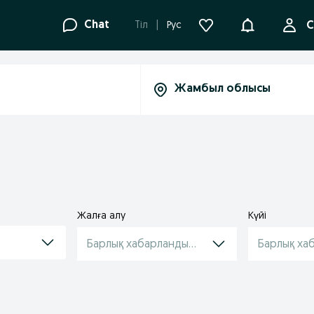
Ақпараттанд
Chat
Tіл
Рус
С
Жалға алу
Күйі
Барлық хабарландырулар
Барлық ха