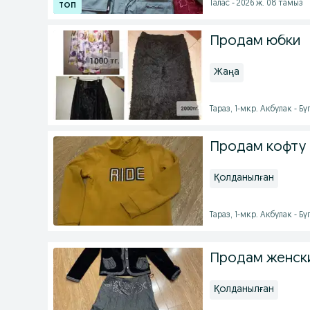
Талас - 2026 ж. 08 тамыз
Продам юбки
Жаңа
Тараз, 1-мкр. Акбулак - Бү
Продам кофту 
Қолданылған
Тараз, 1-мкр. Акбулак - Бү
Продам женск
Қолданылған