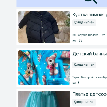
Куртка зимняя 
Қолданылған
им.Балуана Шолака - Бүгін
138
Детский банный
Қолданылған
Тараз, 12-мкр. Астана - Бү
3
Платье детско
Қолданылған