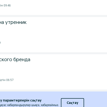
гін 09:46
на утренник
9
ского бренда
Бүгін 06:57
еу парамтерлерін сақтау
Сақтау
 ұқсас хабарландырулар шықса, хабарлаймыз.