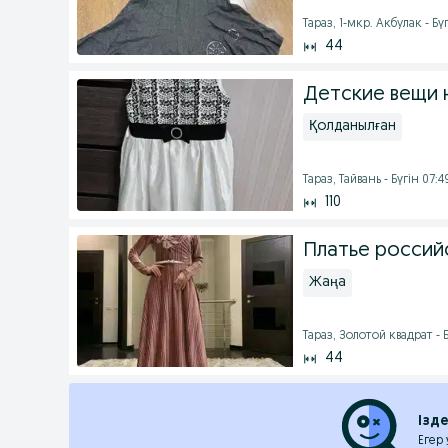
Тараз, 1-мкр. Акбулак - Бү
44
Детские вещи 
Қолданылған
Тараз, Тайвань - Бүгін 07:4
110
Платье россий
Жаңа
Тараз, Золотой квадрат - 
44
Ізд
Егер