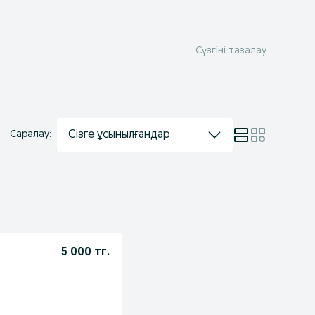
Сүзгіні тазалау
Сізге ұсынылғандар
Саралау:
5 000 тг.