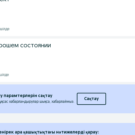
 шілде
хорошем состоянии
 шілде
еу парамтерлерін сақтау
Сақтау
 ұқсас хабарландырулар шықса, хабарлаймыз.
енірек ара қашықтықтағы нәтижелерді қарау: