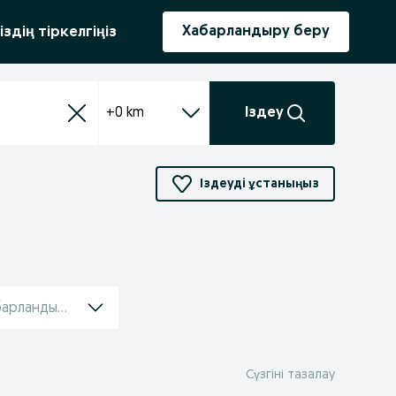
ыру
Хабарландыру беру
іздің тіркелгіңіз
+0 km
Іздеу
Іздеуді ұстаныңыз
барландырулар
Сүзгіні тазалау