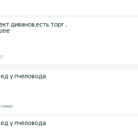
0
т диванов,есть торг ,
шее
37
ед у пчеловода
5 тамыз
ед у пчеловода