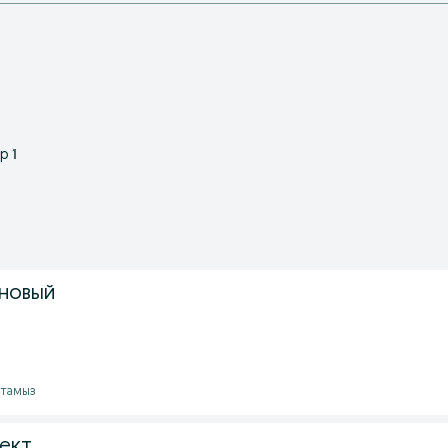
ар
1
новый
2 тамыз
ект