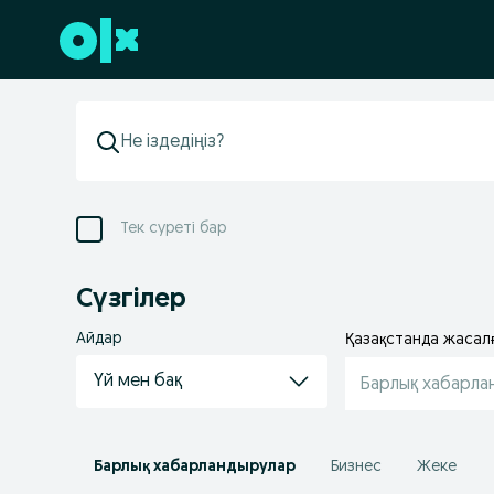
Төменгі деректемеге өту
Тек суреті бар
Сүзгілер
Айдар
Қазақстанда жасал
Үй мен бақ
Барлық хабарла
Барлық хабарландырулар
Бизнес
Жеке