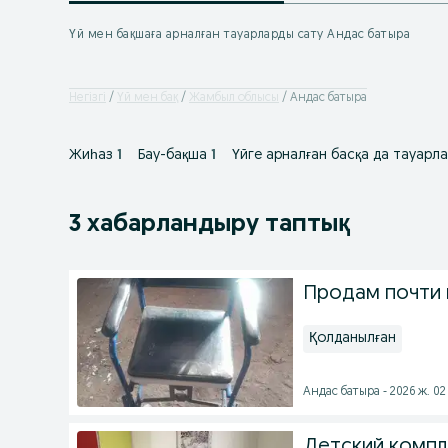
Үй мен бақшаға арналған тауарларды сату Андас батыра
Негізгі
Үй мен бақ
Жамбыл облысы
Андас батыра
Жиһаз
1
Бау-бақша
1
Үйге арналған басқа да тауарл
3 хабарландыру таптық
Продам почти 
Қолданылған
Андас батыра - 2026 ж. 0
Детский компл