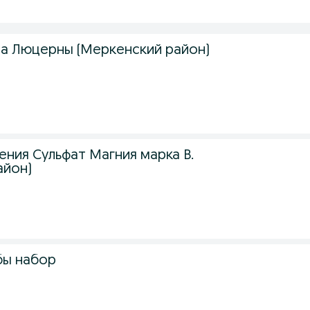
а Люцерны (Меркенский район)
ния Сульфат Магния марка В.
айон)
бы набор