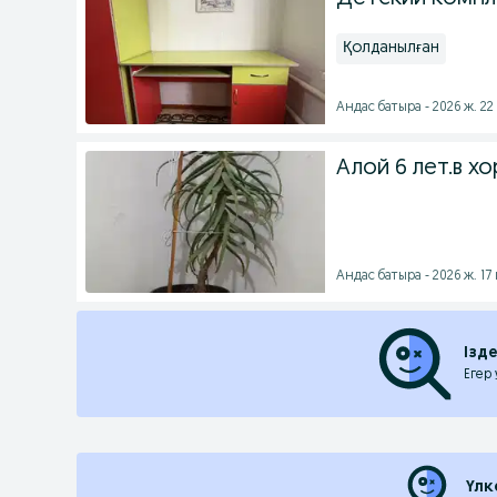
Қолданылған
Андас батыра - 2026 ж. 22
Алой 6 лет.в 
Андас батыра - 2026 ж. 17
Ізд
Егер
Үлк