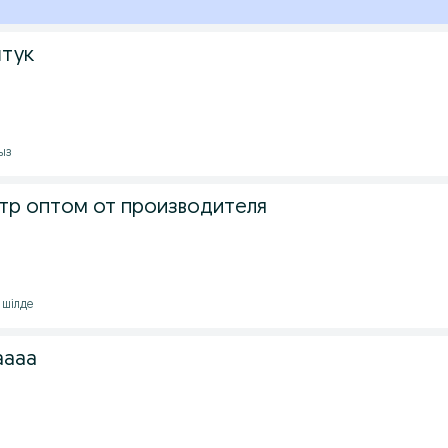
штук
мыз
тр оптом от производителя
 шілде
аааа