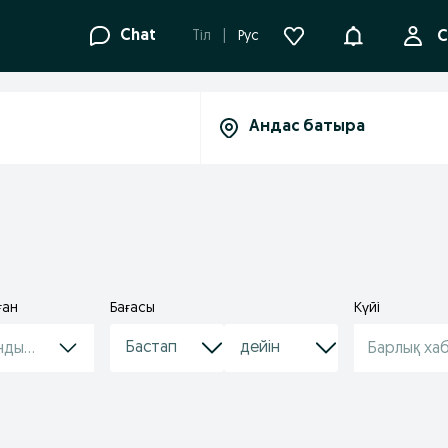
Ақпараттанд
Chat
Tіл
Рус
С
ған
Бағасы
Күйі
ндырулар
Барлық ха