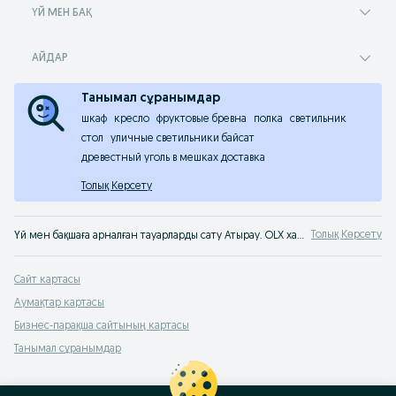
ҮЙ МЕН БАҚ
АЙДАР
Танымал сұранымдар
шкаф
кресло
фруктовые бревна
полка
светильник
стол
уличные светильники байсат
древестный уголь в мешках доставка
Толық Көрсету
Толық Көрсету
Үй мен бақшаға арналған тауарларды сату Атырау. OLX хабарландырулар сервисінен б/қ үйге арналған тауарларды тез әрі оңай сатып алуға болады. Үй мен бақшаға арналған тек ең жақсы тауарларды OLX Атырау сервисінен сатып ал!
Сайт картасы
Аумақтар картасы
Бизнес-парақша сайтының картасы
Танымал сұранымдар