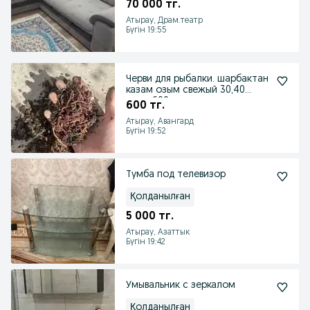
70 000 тг.
Атырау, Драм.театр
Бүгін 19:55
Черви для рыбалки. шарбактан
казам озым свежый 30,40
штук 600 тг
600 тг.
Атырау, Авангард
Бүгін 19:52
Тумба под телевизор
Қолданылған
5 000 тг.
Атырау, Азаттык
Бүгін 19:42
Умывальник с зеркалом
Қолданылған