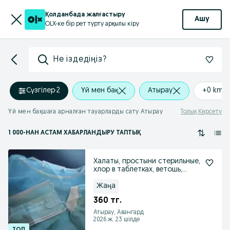
Қолданбада жалғастыру
Ашу
OLX-ке бір рет түрту арқылы кіру
Не іздедіңіз?
Сүзгілер
·
2
Үй мен бақ
Атырау
+0 km
Үй мен бақшаға арналған тауарларды сату Атырау
Толық Көрсету
1 000
-НАН АСТАМ
ХАБАРЛАНДЫРУ ТАПТЫҚ
Халаты, простыни стерильные,
хлор в таблетках, ветошь,
простыни
Жаңа
360 тг.
Атырау, Авангард
2026 ж. 23 шілде