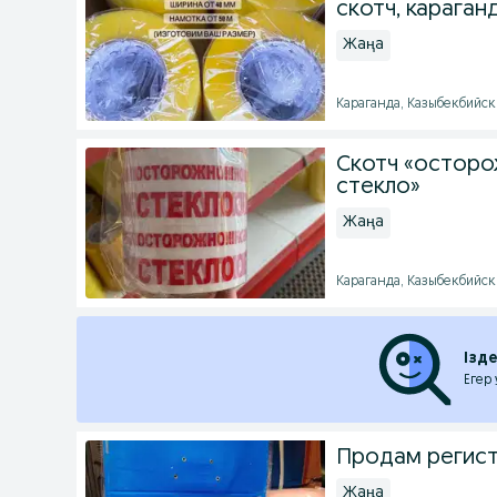
скотч, караган
Жаңа
Караганда, Казыбекбийски
Скотч «осторо
стекло»
Жаңа
Караганда, Казыбекбийски
Ізд
Егер
Продам регист
Жаңа