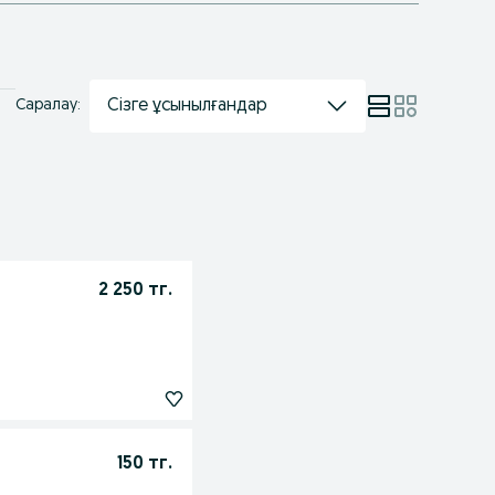
Сізге ұсынылғандар
Саралау:
2 250 тг.
150 тг.