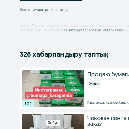
Кеңсе тауарлары Караганда
Негізгі
Үй мен бақ
Канцтауарлар/ əрлеуші материалдар
Канцта
материалдар - Караганда
Канцтауарлар/ əрлеуші материалдар - 
326 хабарландыру таптық
Продаю бумаги
Жаңа
Караганда, Казыбекбийски
Чековая лента 
заказ !