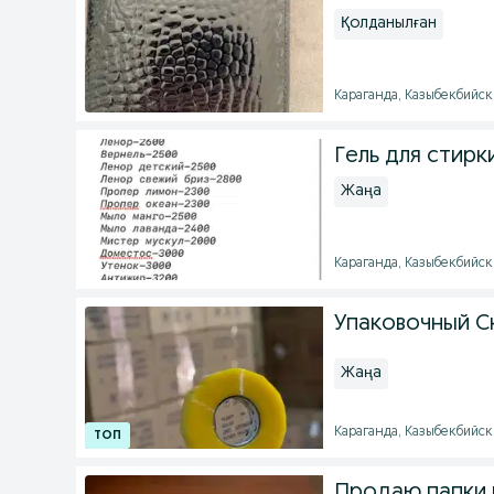
Қолданылған
Караганда, Казыбекбийски
Гель для стирк
Жаңа
Караганда, Казыбекбийски
Упаковочный Ск
Жаңа
Караганда, Казыбекбийски
Продаю папки