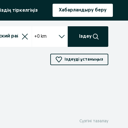
ыру
Хабарландыру беру
іздің тіркелгіңіз
+0 km
Іздеу
Іздеуді ұстаныңыз
Сүзгіні тазалау