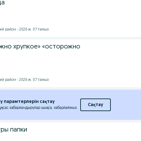
да
й район - 2026 ж. 07 тамыз
жно хрупкое» «осторожно
й район - 2026 ж. 07 тамыз
еу парамтерлерін сақтау
Сақтау
 ұқсас хабарландырулар шықса, хабарлаймыз.
ры папки