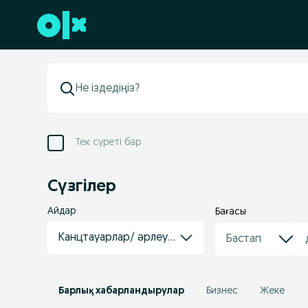
Төменгі деректемеге өту
Тек суреті бар
Сүзгілер
Айдар
Бағасы
Канцтауарлар/ əрлеуші материалдар
Барлық хабарландырулар
Бизнес
Жеке