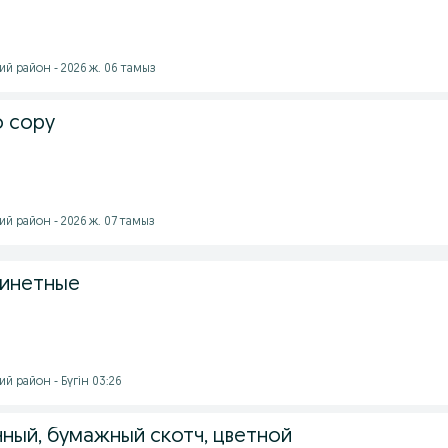
й район - 2026 ж. 06 тамыз
o copy
й район - 2026 ж. 07 тамыз
бинетные
й район - Бүгін 03:26
чный, бумажный скотч, цветной