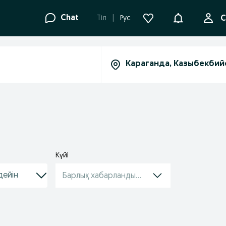
Ақпараттанд
Chat
Tіл
Рус
С
Күйі
Барлық хабарландырулар