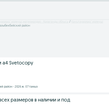
уарлар/ əрлеуші материалдар - Қараганды облысы
Канцтауарлар/ əрлеуші
Казыбекбийский район
 а4 Svetocopy
й район - 2026 ж. 07 тамыз
всех размеров в наличии и под