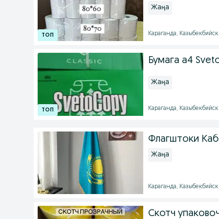
Жаңа
Караганда, Казыбекбийски
Бумага а4 Svet
Жаңа
Караганда, Казыбекбийски
Флагштоки Ка
Жаңа
Караганда, Казыбекбийски
Скотч упаково