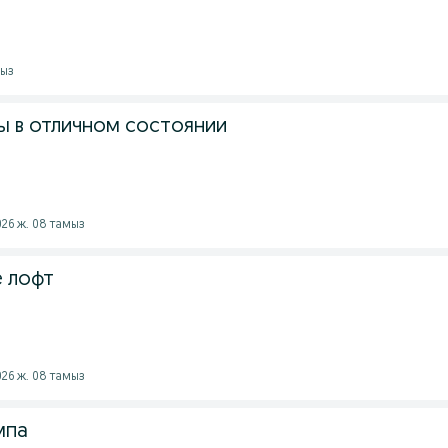
мыз
 в отличном состоянии
026 ж. 08 тамыз
е лофт
026 ж. 08 тамыз
мпа