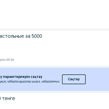
астольные за 5000
үгін 05:54
еу парамтерлерін сақтау
Сақтау
 ұқсас хабарландырулар шықса, хабарлаймыз.
 тенге