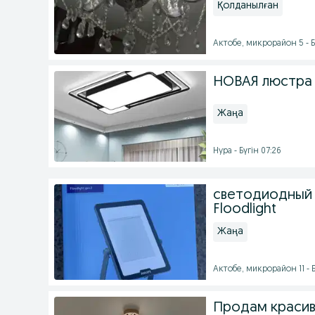
Қолданылған
Актобе, микрорайон 5 - Б
НОВАЯ люстра 
Жаңа
Нура - Бүгін 07:26
светодиодный п
Floodlight
Жаңа
Актобе, микрорайон 11 - Б
Продам красив