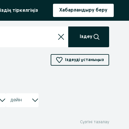
ыру
Хабарландыру беру
іздің тіркелгіңіз
Іздеу
Іздеуді ұстаныңыз
Сүзгіні тазалау