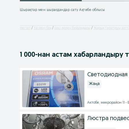
Шырақтар мен шырағдандар сату Ақтөбе облысы
Негізгі
Үй мен бақ
Ішкі əрлеу бұйымдары
Жарық таратушы затт
1 000
-нан астам
хабарландыру 
Светодиодная 
Жаңа
Актобе, микрорайон 11 - Б
Люстра подве