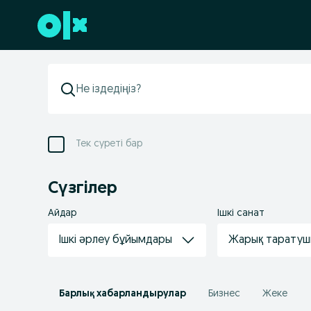
Төменгі деректемеге өту
Тек суреті бар
Сүзгілер
Айдар
Ішкі санат
Ішкі əрлеу бұйымдары
Жарық таратуш
Барлық хабарландырулар
Бизнес
Жеке