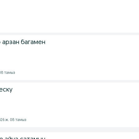
 арзан багамен
 08 тамыз
еску
026 ж. 08 тамыз