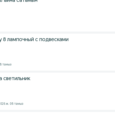
не айна сатамын
 8 лампочный с подвесками
08 тамыз
 светильник
2026 ж. 08 тамыз