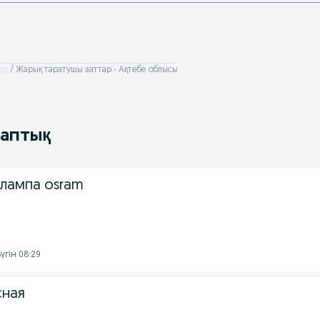
ар
Жарық таратушы заттар - Ақтөбе облысы
таптық
лампа osram
үгін 08:29
сная