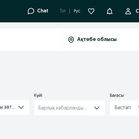
Ақпараттанд
Chat
Tіл
Рус
С
Күйі
Бағасы
ы заттар
Барлық хабарландырулар