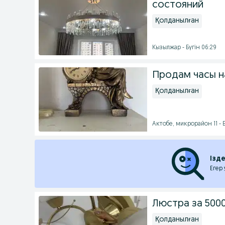
состояний
Қолданылған
Кызылжар - Бүгін 06:29
Продам часы н
Қолданылған
Актобе, микрорайон 11 - Б
Ізд
Егер
Люстра за 5000
Қолданылған