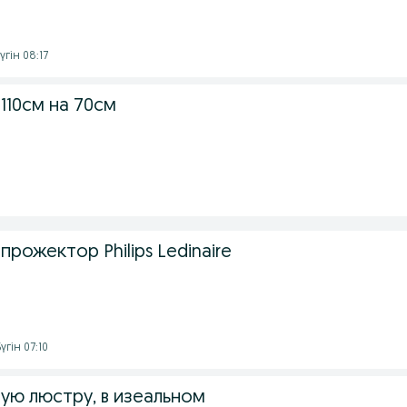
үгін 08:17
110см на 70см
рожектор Philips Ledinaire
үгін 07:10
ую люстру, в изеальном