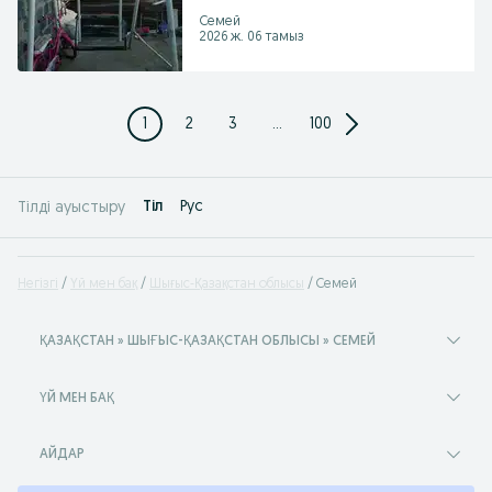
Семей
2026 ж. 06 тамыз
1
2
3
...
100
Tіл
Рус
Тілді ауыстыру
Негізгі
Үй мен бақ
Шығыс-Қазақстан облысы
Семей
ҚАЗАҚСТАН » ШЫҒЫС-ҚАЗАҚСТАН ОБЛЫСЫ » СЕМЕЙ
ҮЙ МЕН БАҚ
АЙДАР