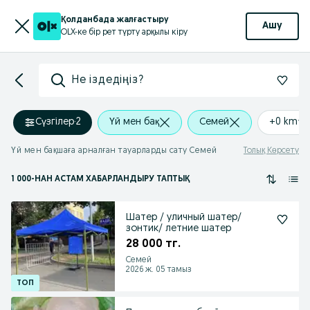
Қолданбада жалғастыру
Ашу
OLX-ке бір рет түрту арқылы кіру
Не іздедіңіз?
Сүзгілер
·
2
Үй мен бақ
Семей
+0 km
Үй мен бақшаға арналған тауарларды сату Семей
Толық Көрсету
1 000
-НАН АСТАМ
ХАБАРЛАНДЫРУ ТАПТЫҚ
Шатер / уличный шатер/
зонтик/ летние шатер
28 000 тг.
Семей
2026 ж. 05 тамыз