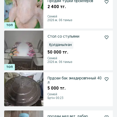
Продам тушки бройлеров
2 400 тг.
Семей
2026 ж. 06 тамыз
Стол со стульями
Қолданылған
50 000 тг.
Семей
2026 ж. 06 тамыз
Прдоаи бак эмадировпнный 40
л
5 000 тг.
Семей
Бүгін 00:23
продам мед вет .лабар