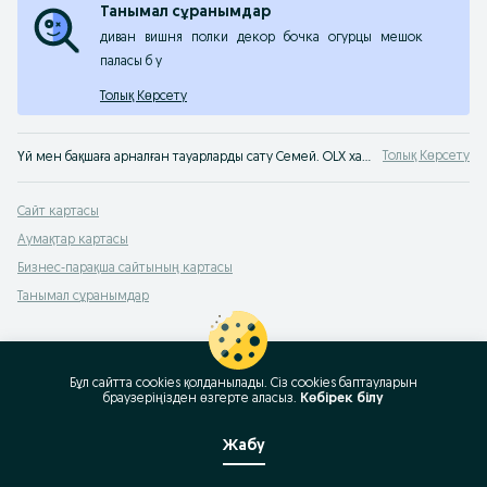
Танымал сұранымдар
диван
вишня
полки
декор
бочка
огурцы
мешок
паласы б у
Толық Көрсету
Толық Көрсету
Үй мен бақшаға арналған тауарларды сату Семей. OLX хабарландырулар сервисінен б/қ үйге арналған тауарларды тез әрі оңай сатып алуға болады. Үй мен бақшаға арналған тек ең жақсы тауарларды OLX Семей сервисінен сатып ал!
Сайт картасы
Аумақтар картасы
Бизнес-парақша сайтының картасы
Танымал сұранымдар
Бұл сайтта cookies қолданылады. Сіз cookies баптауларын
браузеріңізден өзгерте аласыз.
Көбірек білу
Жабу