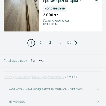
Продам срочно карниз‼️
Қолданылған
2 000 тг.
Уральск, Хлеб.завод
Бүгін 16:45
1
2
3
...
100
Tіл
Рус
Тілді ауыстыру
Негізгі
Үй мен бақ
Батыс-Қазақстан облысы
Уральск
ҚАЗАҚСТАН » БАТЫС-ҚАЗАҚСТАН ОБЛЫСЫ » УРАЛЬСК
ҮЙ МЕН БАҚ