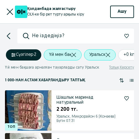
Қолданбада жалғастыру
Ашу
OLX-ке бір рет түрту арқылы кіру
Не іздедіңіз?
Сүзгілер
·
2
Үй мен бақ
Уральск
+0 km
Үй мен бақшаға арналған тауарларды сату Уральск
Толық Көрсету
1 000
-НАН АСТАМ
ХАБАРЛАНДЫРУ ТАПТЫҚ
Шашлык маринад
натуральный
2 200 тг.
Уральск, Микрорайон 6 (Конаева)
Бүгін 07:31