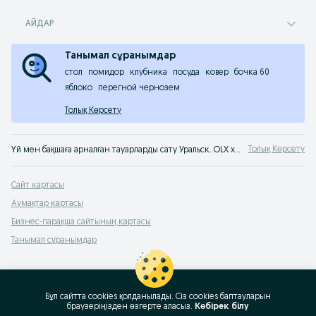
АЙДАР
Танымал сұранымдар
стол
помидор
клубника
посуда
ковер
бочка 60
яблоко
перегной чернозем
Толық Көрсету
Толық Көрсету
Үй мен бақшаға арналған тауарларды сату Уральск. OLX хабарландырулар сервисінен б/қ үйге арналған тауарларды тез әрі оңай сатып алуға болады. Үй мен бақшаға арналған тек ең жақсы тауарларды OLX Уральск сервисінен сатып ал!
Сайт картасы
Аумақтар картасы
Бизнес-парақша сайтының картасы
Танымал сұранымдар
Бұл сайтта cookies қолданылады. Сіз cookies баптауларын
браузеріңізден өзгерте аласыз.
Көбірек білу