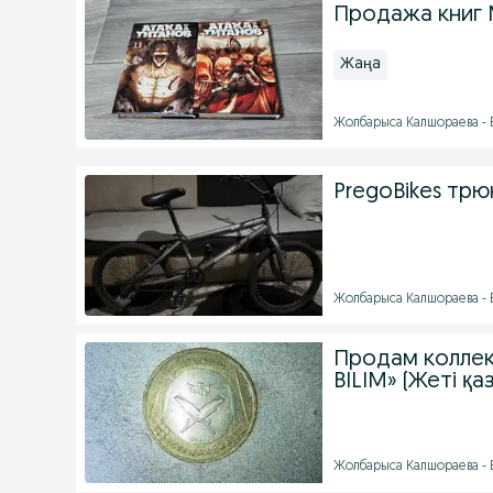
Продажа книг 
Жаңа
Жолбарыса Калшораева - Бү
PregoBikes тр
Жолбарыса Калшораева - Бү
Продам коллек
BILIM» (Жеті қа
Жолбарыса Калшораева - Бү