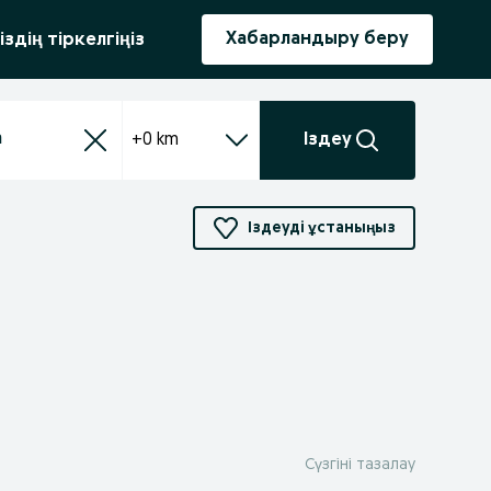
ыру
Хабарландыру беру
іздің тіркелгіңіз
+0 km
Іздеу
Іздеуді ұстаныңыз
Сүзгіні тазалау