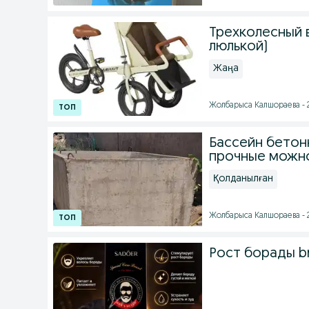
Трехколесный 
люлькой)
Жаңа
Жолбарыса Калшораева - 
Бассейн бетон
прочные можно
Қолданылған
Жолбарыса Калшораева - 
Рост борады br