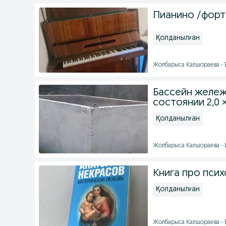
Пианино /форт
Қолданылған
Жолбарыса Калшораева - Б
Бассейн жележ
состоянии 2,0 × 
Қолданылған
Жолбарыса Калшораева - Б
Книга про пси
Қолданылған
Жолбарыса Калшораева - Б