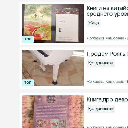
Книги на кита
среднего уров
Жаңа
Жолбарыса Калшораева - 
Продам Рояль 
Қолданылған
Жолбарыса Калшораева - Б
Книга,про дево
Қолданылған
Жолбарыса Калшораева - Б