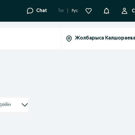
Ақпараттанд
Chat
Tіл
Рус
С