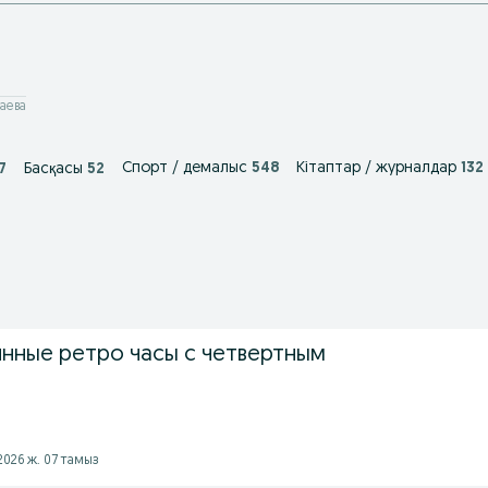
аева
Спорт / демалыс
548
Кітаптар / журналдар
132
7
Басқасы
52
нные ретро часы с четвертным
2026 ж. 07 тамыз