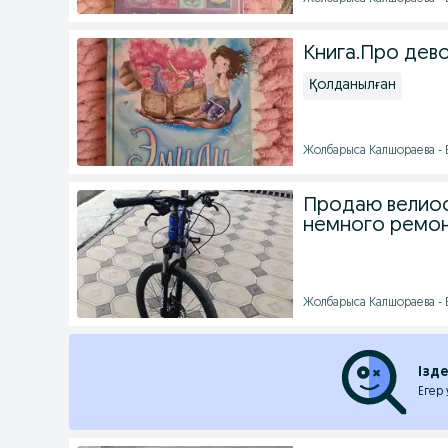
Книга.Про дево
Қолданылған
Жолбарыса Калшораева - Б
Продаю велиос
немного ремон
Жолбарыса Калшораева - Б
Ізд
Егер