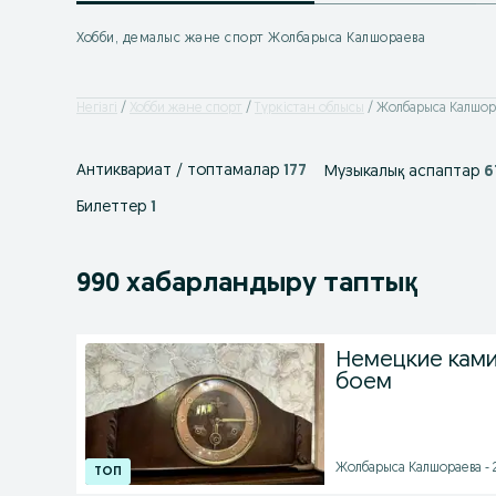
Хобби, демалыс және спорт Жолбарыса Калшораева
Негізгі
Хобби және спорт
Түркістан облысы
Жолбарыса Калшор
Антиквариат / топтамалар
177
Музыкалық аспаптар
6
Билеттер
1
990 хабарландыру таптық
Немецкие ками
боем
Жолбарыса Калшораева - 