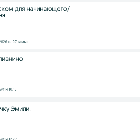
йском для начинающего/
ня
2026 ж. 07 тамыз
пианино
үгін 10:15
чку Эмили.
үгін 12:27