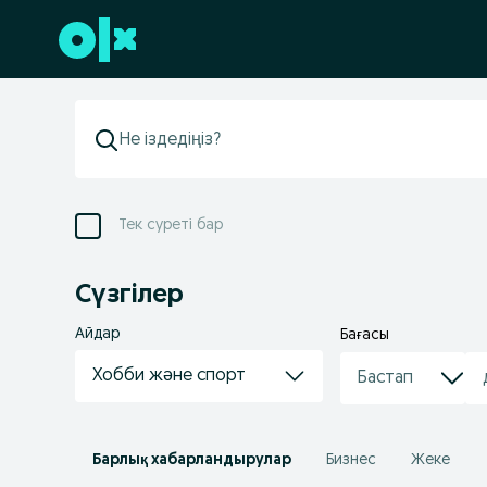
Төменгі деректемеге өту
Тек суреті бар
Сүзгілер
Айдар
Бағасы
Хобби және спорт
Барлық хабарландырулар
Бизнес
Жеке