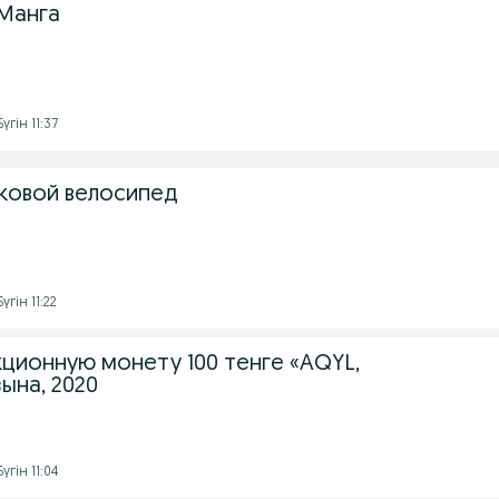
Манга
гін 11:37
юковой велосипед
гін 11:22
ционную монету 100 тенге «AQYL,
зына, 2020
гін 11:04