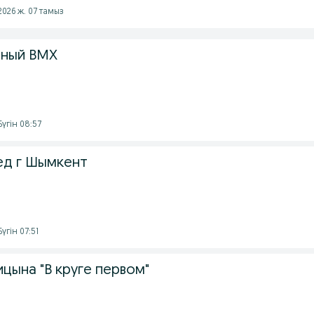
2026 ж. 07 тамыз
шный BMX
үгін 08:57
ед г Шымкент
үгін 07:51
цына "В круге первом"