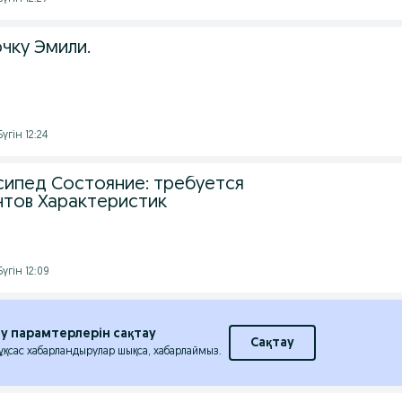
чку Эмили.
үгін 12:24
ипед Состояние: требуется
тов Характеристик
үгін 12:09
еу парамтерлерін сақтау
Сақтау
 ұқсас хабарландырулар шықса, хабарлаймыз.