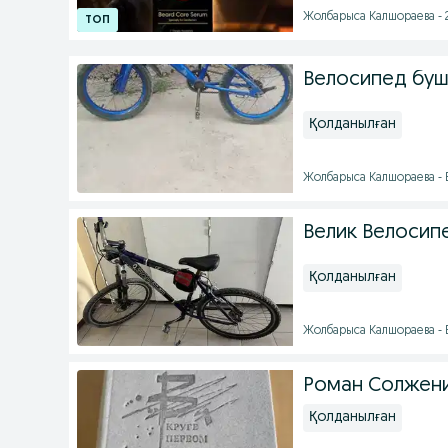
Жолбарыса Калшораева - 
Велосипед бу
Қолданылған
Жолбарыса Калшораева - Б
Велик Велосип
Қолданылған
Жолбарыса Калшораева - Б
Роман Солжени
Қолданылған