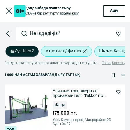
Қолданбада жалғастыру
Ашу
OLX-ке бір рет түрту арқылы кіру
Не іздедіңіз?
Сүзгілер
·
2
Атлетика / фитнес
Шығыс-Қазақст
Залдағы жаттығуларға арналған тауарларды сату Шығыс-Қазақстан облысы
Толық Көрсету
1 000
-НАН АСТАМ
ХАБАРЛАНДЫРУ ТАПТЫҚ
Уличные тренажеры от
производителя "Pakko” по
оптимальной цене!
Жаңа
175 000 тг.
Усть-Каменогорск, Микрорайон 23
Бүгін 04:07