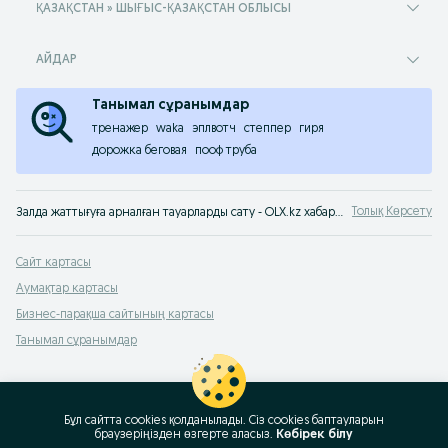
ҚАЗАҚСТАН » ШЫҒЫС-ҚАЗАҚСТАН ОБЛЫСЫ
АЙДАР
Танымал сұранымдар
тренажер
waka
эплвотч
степпер
гиря
дорожка беговая
пооф труба
Толық Көрсету
Залда жаттығуға арналған тауарларды сату - OLX.kz хабарландырулар сервисінен жаттығуға арналған б/қ тауарларды сатып алу. Атлетика және фитнес санатындағы тауарларды OLX.kz Қазақстаннан сатып ал
Сайт картасы
Аумақтар картасы
Бизнес-парақша сайтының картасы
Танымал сұранымдар
Бұл сайтта cookies қолданылады. Сіз cookies баптауларын
браузеріңізден өзгерте аласыз.
Көбірек білу