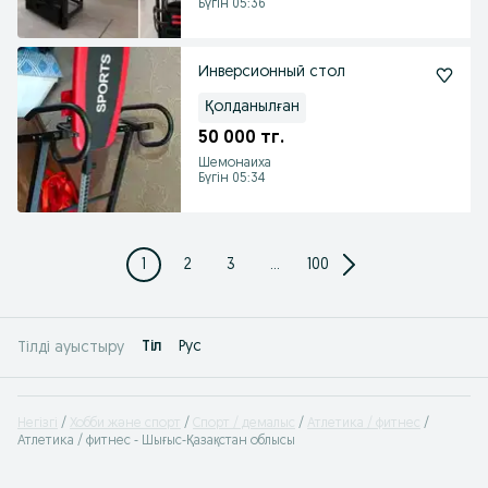
Бүгін 05:36
Инверсионный стол
Қолданылған
50 000 тг.
Шемонаиха
Бүгін 05:34
1
2
3
...
100
Tіл
Рус
Тілді ауыстыру
Негізгі
Хобби және спорт
Спорт / демалыс
Атлетика / фитнес
Атлетика / фитнес - Шығыс-Қазақстан облысы