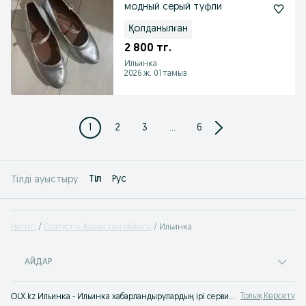
модный серый туфли
Қолданылған
2 800 тг.
Ильинка
2026 ж. 01 тамыз
1
2
3
...
6
Tіл
Рус
Тілді ауыстыру
Негізгі
Солтүстік-Қазақстан облысы
Ильинка
АЙДАР
Толық Көрсету
OLX.kz Ильинка - Ильинка хабарландырулардың ірі сервисі: жылжымайтын мүлік, жұмыс, көлік, тауарларды, қызметерді сату/сатып алу.