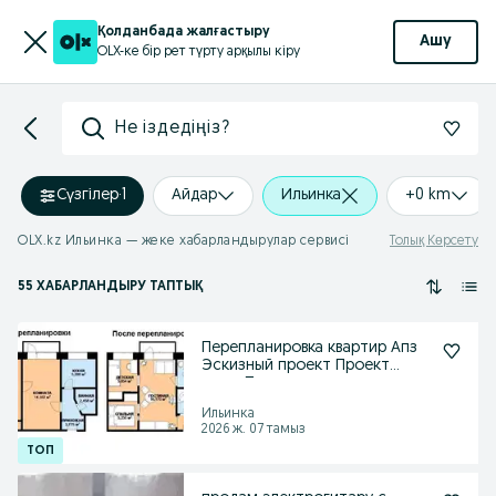
Қолданбада жалғастыру
Ашу
OLX-ке бір рет түрту арқылы кіру
Не іздедіңіз?
Сүзгілер
·
1
Айдар
Ильинка
+0 km
OLX.kz Ильинка — жеке хабарландырулар сервисі
Толық Көрсету
55 ХАБАРЛАНДЫРУ ТАПТЫҚ
Перепланировка квартир Апз
Эскизный проект Проект
дома Проектировщик
Ильинка
2026 ж. 07 тамыз