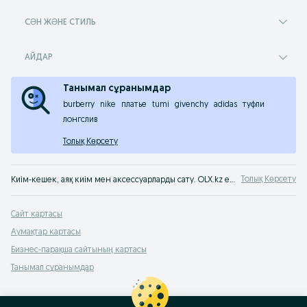
СӘН ЖӘНЕ СТИЛЬ
АЙДАР
Танымал сұранымдар
burberry
nike
платье
tumi
givenchy
adidas
туфли
лонгслив
Толық Көрсету
Толық Көрсету
Киім-кешек, аяқ киім мен аксессуарларды сату. OLX.kz енді OLX.kz! OLX Қазақстан хабарландырулар сервисінен б/қ киім-кешекті оңай әрі тез сатып алуға болады. Ең жақсыларын OLX-тен сатып ал!
Сайт картасы
Аумақтар картасы
Бизнес-парақша сайтының картасы
Танымал сұранымдар