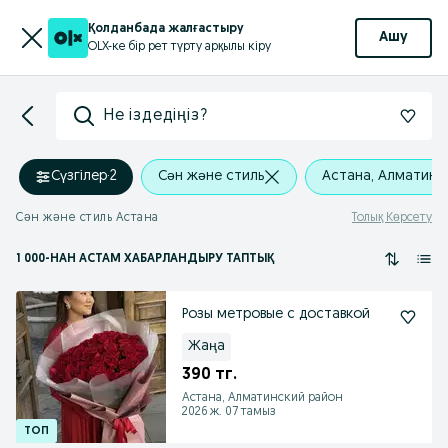
Қолданбада жалғастыру
Ашу
OLX-ке бір рет түрту арқылы кіру
Не іздедіңіз?
Сүзгілер
·
2
Сән және стиль
Астана, Алматинс
Сән және стиль Астана
Толық Көрсету
1 000
-НАН АСТАМ
ХАБАРЛАНДЫРУ ТАПТЫҚ
Розы метровые с доставкой
Жаңа
390 тг.
Астана, Алматинский район
2026 ж. 07 тамыз