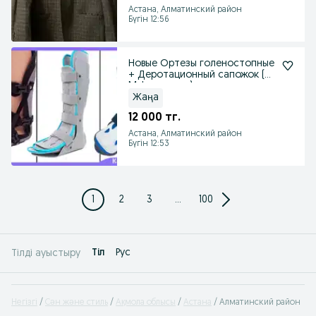
Астана, Алматинский район
Бүгін 12:56
Новые Ортезы голеностопные
+ Деротационный сапожок (
M, L размеры)
Жаңа
12 000 тг.
Астана, Алматинский район
Бүгін 12:53
1
2
3
...
100
Tіл
Рус
Тілді ауыстыру
Негізгі
Сән және стиль
Ақмола облысы
Астана
Алматинский район