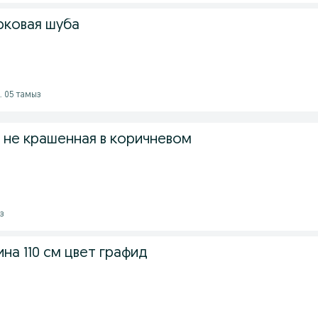
рковая шуба
ж. 05 тамыз
 не крашенная в коричневом
ыз
на 110 см цвет графид