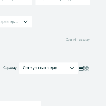
барландырулар
Сүзгіні тазалау
Сізге ұсынылғандар
Саралау: