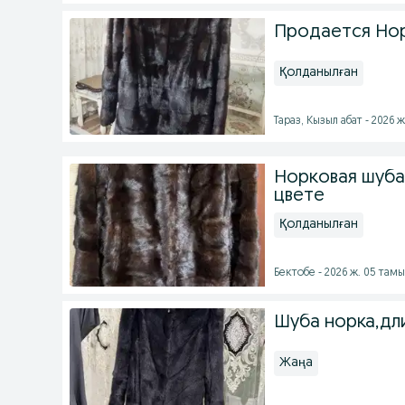
Продается Но
Қолданылған
Тараз, Кызыл абат - 2026 
Норковая шуба
цвете
Қолданылған
Бектобе - 2026 ж. 05 там
Шуба норка,дли
Жаңа