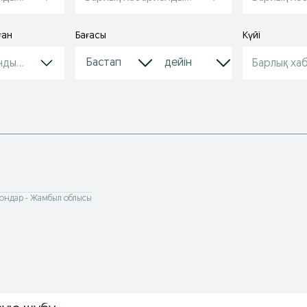
ған
Бағасы
Күйі
ндырулар
Барлық ха
Тондар - Жамбыл облысы