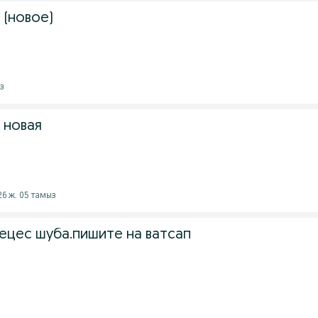
 (новое)
ыз
 новая
026 ж. 05 тамыз
ецес шуба.пишите на ватсап