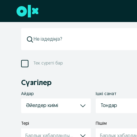
Төменгі деректемеге өту
Тек суреті бар
Сүзгілер
Айдар
Ішкі санат
Әйелдер киімі
Тондар
Тері
Пішім
Барлық хабарландырулар
Барлық хабарла