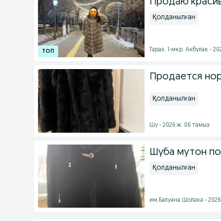
Продаю краси
Қолданылған
Тараз, 1-мкр. Акбулак - 2
Продается нор
Қолданылған
Шу - 2026 ж. 06 тамыз
Шуба мутон по
Қолданылған
им.Балуана Шолака - 2026