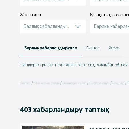
Жылытқыш
Қазақстанда жасал
Барлық хабарландырулар
Барлық хабарла
Барлық хабарландырулар
Бизнес
Жеке
Әйелдерге арналған тон және шолақ тондар Жамбыл облысы
Негізгі
Сән және стиль
Әйелдер киімі
Сыртқы киім
Тондар
403 хабарландыру таптық