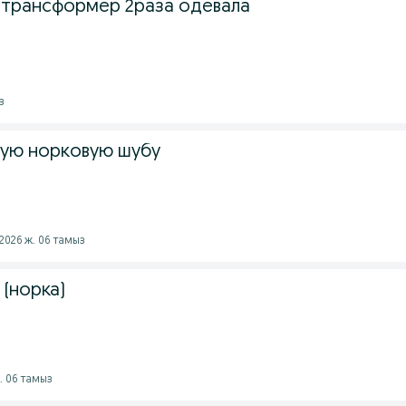
трансформер 2раза одевала
з
ую норковую шубу
 2026 ж. 06 тамыз
(норка)
ж. 06 тамыз