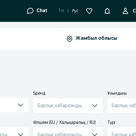
Ақпараттанд
Chat
Tіл
Рус
С
Бренд
Ұзындығы
Барлық хабарландырулар
Барлық ха
Өлшем (EU / Xалықаралық / RU)
Tүрі
ндырулар
Барлық хабарландырулар
Барлық ха