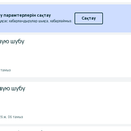
еу парамтерлерін сақтау
Сақтау
 ұқсас хабарландырулар шықса, хабарлаймыз.
вую шубу
6 тамыз
вую шубу
026 ж. 06 тамыз