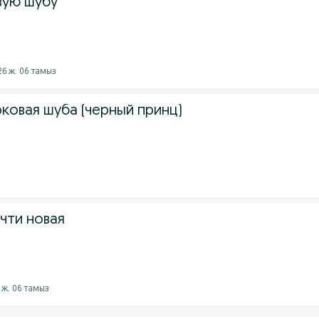
вую шубу
026 ж. 06 тамыз
ковая шуба (черный принц)
чти новая
 ж. 06 тамыз