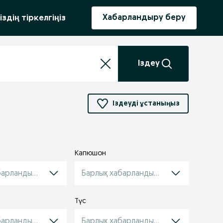
ыру
Хабарландыру беру
іздің тіркелгіңіз
Іздеу
Іздеуді ұстаныңыз
Капюшон
барландырулар
Барлық хабарландырулар
Түс
барландырулар
Барлық хабарландырулар