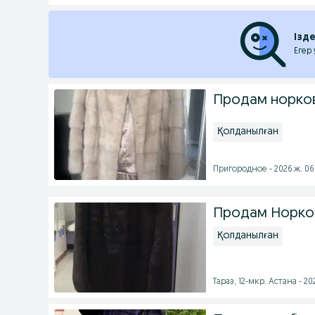
Ізд
Егер
Продам норко
Қолданылған
Пригородное - 2026 ж. 0
Продам Норко
Қолданылған
Тараз, 12-мкр. Астана - 2