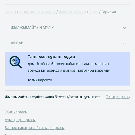
Негізгі
Жылжымайтын мүлік
Жамбыл облысы
Тараз
Барысхан
ЖЫЛЖЫМАЙТЫН МҮЛІК
АЙДАР
Танымал сұранымдар
дом
барбола 61
офис кабинет
самал
магазин
аренда кв
аренда квартира
квартиры в аренду
Толық Көрсету
Толық Көрсету
Жылжымайтын мүлікті жалға беретін/сататын ұсыныстардың түр-түрі бар Тараз. Қазақстандағы кез-келген жылжымайтын мүлікке тиімді бағалар. Жылжымайтын мүлік сатып алғысы келетіндер үшін жақсы сервис - OLX.kz Тараз!
Сайт картасы
Аумақтар картасы
Бизнес-парақша сайтының картасы