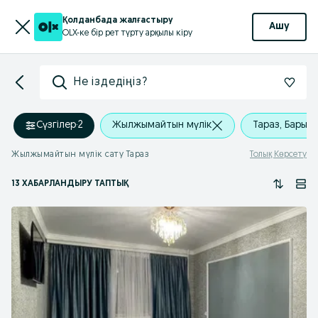
Қолданбада жалғастыру
Ашу
OLX-ке бір рет түрту арқылы кіру
Не іздедіңіз?
Сүзгілер
·
2
Жылжымайтын мүлік
Тараз, Барыс
Жылжымайтын мүлік сату Тараз
Толық Көрсету
13 ХАБАРЛАНДЫРУ ТАПТЫҚ